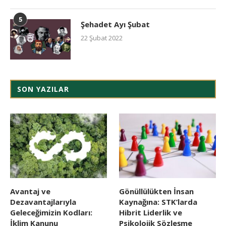
5
Şehadet Ayı Şubat
22 Şubat 2022
SON YAZILAR
Avantaj ve
Gönüllülükten İnsan
Dezavantajlarıyla
Kaynağına: STK’larda
Geleceğimizin Kodları:
Hibrit Liderlik ve
İklim Kanunu
Psikolojik Sözleşme