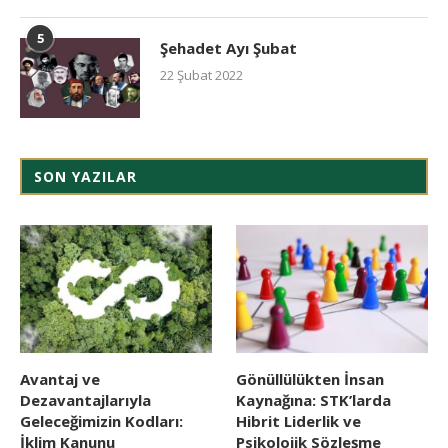
5
Şehadet Ayı Şubat
22 Şubat 2022
SON YAZILAR
Avantaj ve
Gönüllülükten İnsan
Dezavantajlarıyla
Kaynağına: STK’larda
Geleceğimizin Kodları:
Hibrit Liderlik ve
İklim Kanunu
Psikolojik Sözleşme