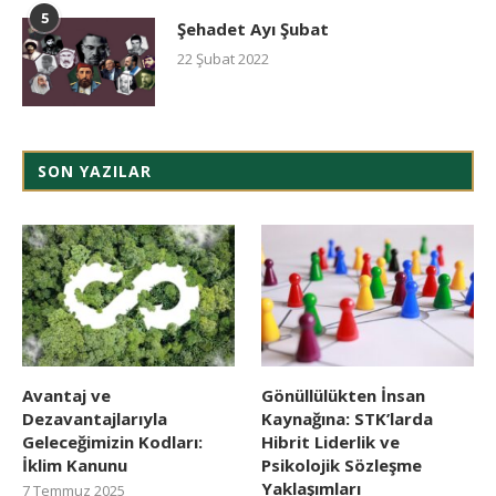
5
Şehadet Ayı Şubat
22 Şubat 2022
SON YAZILAR
Avantaj ve
Gönüllülükten İnsan
Dezavantajlarıyla
Kaynağına: STK’larda
Geleceğimizin Kodları:
Hibrit Liderlik ve
İklim Kanunu
Psikolojik Sözleşme
Yaklaşımları
7 Temmuz 2025