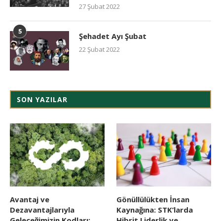
27 Şubat 2022
5
Şehadet Ayı Şubat
22 Şubat 2022
SON YAZILAR
Avantaj ve
Gönüllülükten İnsan
Dezavantajlarıyla
Kaynağına: STK’larda
Geleceğimizin Kodları:
Hibrit Liderlik ve