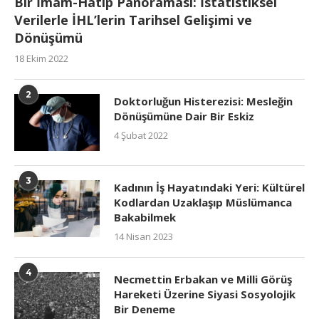
Bir İmam-Hatip Panoraması: İstatistiksel
Verilerle İHL’lerin Tarihsel Gelişimi ve
Dönüşümü
18 Ekim 2022
2
Doktorluğun Histerezisi: Mesleğin
Dönüşümüne Dair Bir Eskiz
4 Şubat 2022
3
Kadının İş Hayatındaki Yeri: Kültürel
Kodlardan Uzaklaşıp Müslümanca
Bakabilmek
14 Nisan 2023
4
Necmettin Erbakan ve Milli Görüş
Hareketi Üzerine Siyasi Sosyolojik
Bir Deneme