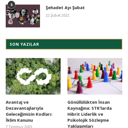
5
Şehadet Ayı Şubat
22 Şubat 2022
SON YAZILAR
Avantaj ve
Gönüllülükten İnsan
Dezavantajlarıyla
Kaynağına: STK’larda
Geleceğimizin Kodları:
Hibrit Liderlik ve
İklim Kanunu
Psikolojik Sözleşme
Yaklaşımları
7 Temmuz 2025