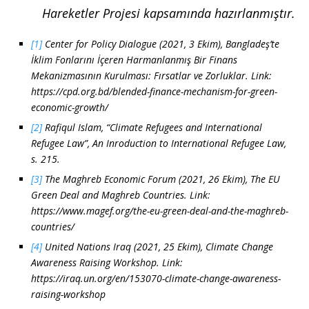
Hareketler Projesi kapsamında hazırlanmıştır.
[1]
Center for Policy Dialogue (2021, 3 Ekim), Bangladeş’te
İklim Fonlarını İçeren Harmanlanmış Bir Finans
Mekanizmasının Kurulması: Fırsatlar ve Zorluklar. Link:
https://cpd.org.bd/blended-finance-mechanism-for-green-
economic-growth/
[2]
Rafiqul Islam, “Climate Refugees and International
Refugee Law”, An Inroduction to International Refugee Law,
s. 215.
[3]
The Maghreb Economic Forum (2021, 26 Ekim), The EU
Green Deal and Maghreb Countries. Link:
https://www.magef.org/the-eu-green-deal-and-the-maghreb-
countries/
[4]
United Nations Iraq (2021, 25 Ekim), Climate Change
Awareness Raising Workshop. Link:
https://iraq.un.org/en/153070-climate-change-awareness-
raising-workshop