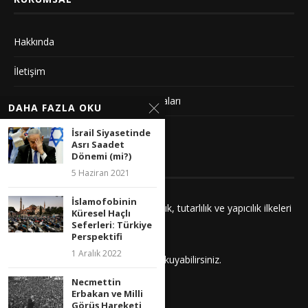
Hakkında
İletişim
Gizlilik Sözleşmesi ve Yayın Politikaları
DAHA FAZLA OKU
Künye
İsrail Siyasetinde
Asrı Saadet
Dönemi (mi?)
YAYIN İLKELERIMIZ
5 Haziran 2021
İslamofobinin
Yayınlarımız adalet, saygı, kuşatıcılık, tutarlılık ve yapıcılık ilkeleri
Küresel Haçlı
çerçevesinde hazırlanır.
Seferleri: Türkiye
Perspektifi
1 Aralık 2022
İlkelerimizi
buradan
daha detaylı okuyabilirsiniz.
Necmettin
Erbakan ve Milli
Görüş Hareketi