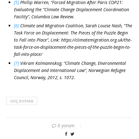
[5]
Phillip Warren, “Forced Migration After Paris COP21:
Evaluating the “Climate Change Displacement Coordination
Facility”, Columbia Law Review.
[6]
Climate and Migration Coalition, Sarah Louise Nash, “The
Task Force on Displacement: The Pieces of the Puzzle Begin
to Fall into Place”, Link: https://climatemigration.org.uk/the-
task-force-on-displacement-the-pieces-of-the-puzzle-begin-to-
fall-into-place/
[7]
Vikram Kolmannskog, “Climate Change, Environmental
Displacement and International Law”, Norwegian Refugee
Council, Norway, 2012, s. 1072.
GÖÇ DOSYASI
0 yorum