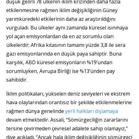
düşük gelirli 78 ülkenin iklim krizinden daha fazla
etkilenmesine rağmen iklim değişikliğinin Güney
yarımküredeki etkilerinin daha az araştırıldığını
vurguladı. Bu ülkeler aynı zamanda küresel ısınmaya
yol açan emisyonlardan da en az sorumlu olan
ülkelerdir; Afrika kıtasının tamamı yüzde 3,8 ile sera
gazı emisyonlarında en düşük paya sahiptir. Buna
karşılık, ABD küresel emisyonların %19’undan
sorumluyken, Avrupa Birliği ise %13’ünden pay
sahibidir.
İklim politikaları, yükselen deniz seviyeleri ve ekstrem
hava olaylarından orantısız bir şekilde etkilenmelerine
rağmen dünya genelinde
yerli halkları
dışlamaya
devam etmektedir. Assali, “Sömürgeciliğin zararlarını
tersine çevirmeden çevresel adalete sahip olamayız,”
diye açıkladı. “Ancak hala iklim değişikliğinin sömürgeci