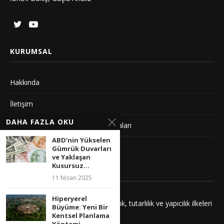
KURUMSAL
Hakkında
İletişim
DAHA FAZLA OKU
Gizlilik Sözleşmesi ve Yayın Politikaları
ABD’nin Yükselen
Künye
Gümrük Duvarları
ve Yaklaşan
Kusursuz...
YAYIN İLKELERIMIZ
11 Nisan 2025
Hiperyerel
Yayınlarımız adalet, saygı, kuşatıcılık, tutarlılık ve yapıcılık ilkeleri
Büyüme: Yeni Bir
çerçevesinde hazırlanır.
Kentsel Planlama