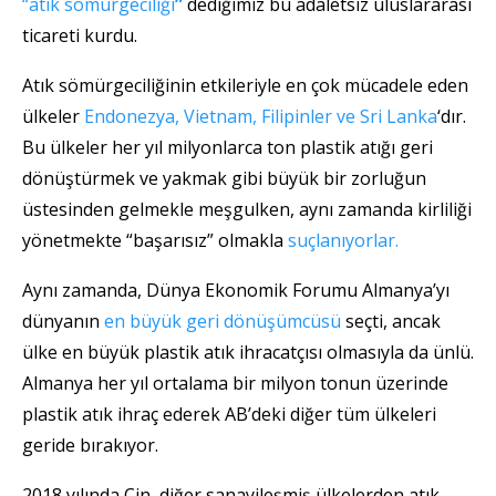
“atık sömürgeciliği
”
dediğimiz bu adaletsiz uluslararası
ticareti kurdu.
Atık sömürgeciliğinin etkileriyle en çok mücadele eden
ülkeler
Endonezya, Vietnam, Filipinler ve Sri Lanka
‘dır.
Bu ülkeler her yıl milyonlarca ton plastik atığı geri
dönüştürmek ve yakmak gibi büyük bir zorluğun
üstesinden gelmekle meşgulken, aynı zamanda kirliliği
yönetmekte “başarısız” olmakla
suçlanıyorlar.
Aynı zamanda, Dünya Ekonomik Forumu Almanya’yı
dünyanın
en büyük geri dönüşümcüsü
seçti, ancak
ülke en büyük plastik atık ihracatçısı olmasıyla da ünlü.
Almanya her yıl ortalama bir milyon tonun üzerinde
plastik atık ihraç ederek AB’deki diğer tüm ülkeleri
geride bırakıyor.
2018 yılında Çin, diğer sanayileşmiş ülkelerden atık