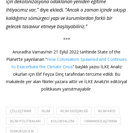
için dekolonizasyona odaklanan yeniden eğitime
ihtiyacımız var,”
diye ekledi.
“Ancak o zaman içinde sıkışıp
kaldığımız sömürgeci yapı ve kurumlardan farklı bir
gelecek tasavvur etmeye başlayabiliriz.”
***
Anuradha Varnasi’nin 21 Eylül 2022 tarihinde State of the
Planet’te yayınlanan “
How Colonialism Spawned and Continues
to Exacerbate the Climate Crisis
” başlıklı yazısı İLKE Analiz
okurları için Elif Feyza Dinç tarafından tercüme edildi. Bu
makalede yer alan fikirler yazara aittir ve İLKE Analiz’in editöryal
politikasını yansıtmayabilir.
ÇÖLLEŞTIRME
IKLIM
İKLIM DEĞIŞIKLIĞI
İKLIM KRIZI
İKLIM POLITIKALARI
KOLONYALIZM
ORMANSIZLAŞTIRMA
SÖMÜRGECILIK