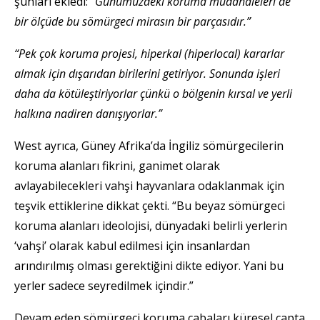
şunları ekledi:
“Günümüzdeki koruma müdahaleleri de
bir ölçüde bu sömürgeci mirasın bir parçasıdır.”
“Pek çok koruma projesi, hiperkal (hiperlocal) kararlar
almak için dışarıdan birilerini getiriyor. Sonunda işleri
daha da kötüleştiriyorlar çünkü o bölgenin kırsal ve yerli
halkına nadiren danışıyorlar.”
West ayrıca, Güney Afrika’da İngiliz sömürgecilerin
koruma alanları fikrini, ganimet olarak
avlayabilecekleri vahşi hayvanlara odaklanmak için
teşvik ettiklerine dikkat çekti. “Bu beyaz sömürgeci
koruma alanları ideolojisi, dünyadaki belirli yerlerin
‘vahşi’ olarak kabul edilmesi için insanlardan
arındırılmış olması gerektiğini dikte ediyor. Yani bu
yerler sadece seyredilmek içindir.”
Devam eden sömürgeci koruma çabaları küresel çapta