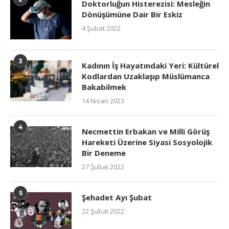
Doktorluğun Histerezisi: Mesleğin
Dönüşümüne Dair Bir Eskiz
4 Şubat 2022
3
Kadının İş Hayatındaki Yeri: Kültürel
Kodlardan Uzaklaşıp Müslümanca
Bakabilmek
14 Nisan 2023
4
Necmettin Erbakan ve Milli Görüş
Hareketi Üzerine Siyasi Sosyolojik
Bir Deneme
27 Şubat 2022
5
Şehadet Ayı Şubat
22 Şubat 2022