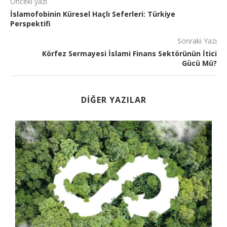
Önceki yazı
İslamofobinin Küresel Haçlı Seferleri: Türkiye
Perspektifi
Sonraki Yazı
Körfez Sermayesi İslami Finans Sektörünün İtici
Gücü Mü?
DIĞER YAZILAR