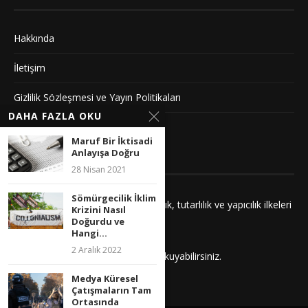
Hakkında
İletişim
Gizlilik Sözleşmesi ve Yayın Politikaları
DAHA FAZLA OKU
Künye
Maruf Bir İktisadi
Anlayışa Doğru
YAYIN İLKELERIMIZ
28 Nisan 2021
Sömürgecilik İklim
Yayınlarımız adalet, saygı, kuşatıcılık, tutarlılık ve yapıcılık ilkeleri
Krizini Nasıl
çerçevesinde hazırlanır.
Doğurdu ve
Hangi...
2 Aralık 2022
İlkelerimizi
buradan
daha detaylı okuyabilirsiniz.
Medya Küresel
Çatışmaların Tam
Ortasında