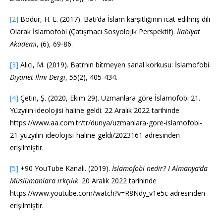
[2]
Bodur, H. E. (2017). Batı’da İslam karşıtlığının icat edilmiş dili
Olarak İslamofobi (Çatışmacı Sosyolojik Perspektif).
İlahiyat
Akademi
, (6), 69-86.
[3]
Alıcı, M. (2019). Batı’nın bi̇tmeyen sanal korkusu: İslamofobi.
Diyanet İlmi Dergi
,
55
(2), 405-434.
[4]
Çetin, Ş. (2020, Ekim 29). Uzmanlara göre İslamofobi 21.
Yüzyılın ideolojisi haline geldi. 22 Aralık 2022 tarihinde
https://www.aa.com.tr/tr/dunya/uzmanlara-gore-islamofobi-
21-yuzyilin-ideolojisi-haline-geldi/2023161 adresinden
erişilmiştir.
[5]
+90 YouTube Kanalı. (2019).
İslamofobi nedir? I Almanya’da
Müslümanlara ırkçılık
. 20 Aralık 2022 tarihinde
https://www.youtube.com/watch?v=R8Ndy_v1e5c adresinden
erişilmiştir.