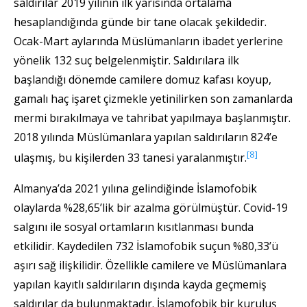
saldırılar 2019 yılının ilk yarısında ortalama
hesaplandığında günde bir tane olacak şekildedir.
Ocak-Mart aylarında Müslümanların ibadet yerlerine
yönelik 132 suç belgelenmiştir. Saldırılara ilk
başlandığı dönemde camilere domuz kafası koyup,
gamalı haç işaret çizmekle yetinilirken son zamanlarda
mermi bırakılmaya ve tahribat yapılmaya başlanmıştır.
2018 yılında Müslümanlara yapılan saldırıların 824’e
[8]
ulaşmış, bu kişilerden 33 tanesi yaralanmıştır.
Almanya’da 2021 yılına gelindiğinde İslamofobik
olaylarda %28,65’lik bir azalma görülmüştür. Covid-19
salgını ile sosyal ortamların kısıtlanması bunda
etkilidir. Kaydedilen 732 İslamofobik suçun %80,33’ü
aşırı sağ ilişkilidir. Özellikle camilere ve Müslümanlara
yapılan kayıtlı saldırıların dışında kayda geçmemiş
saldırılar da bulunmaktadır. İslamofobik bir kuruluş