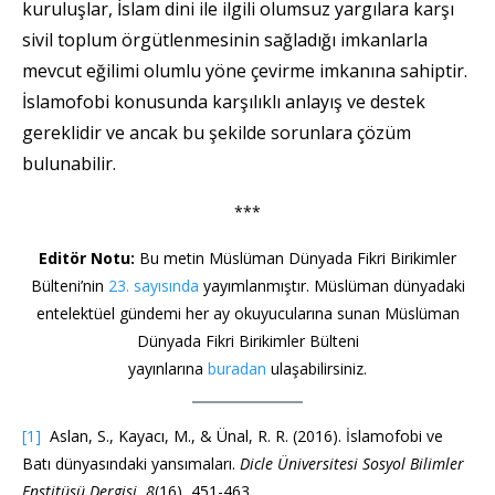
kuruluşlar, İslam dini ile ilgili olumsuz yargılara karşı
sivil toplum örgütlenmesinin sağladığı imkanlarla
mevcut eğilimi olumlu yöne çevirme imkanına sahiptir.
İslamofobi konusunda karşılıklı anlayış ve destek
gereklidir ve ancak bu şekilde sorunlara çözüm
bulunabilir.
***
Editör Notu:
Bu metin Müslüman Dünyada Fikri Birikimler
Bülteni’nin
23. sayısında
yayımlanmıştır. Müslüman dünyadaki
entelektüel gündemi her ay okuyucularına sunan Müslüman
Dünyada Fikri Birikimler Bülteni
yayınlarına
buradan
ulaşabilirsiniz.
[1]
Aslan, S., Kayacı, M., & Ünal, R. R. (2016). İslamofobi ve
Batı dünyasındaki yansımaları.
Dicle Üniversitesi Sosyol Bilimler
Enstitüsü Dergisi
,
8
(16), 451-463.