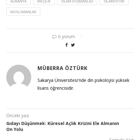
ALMANYA
IRKÇILIK
İSLAM DÜŞMANLIĞI
ISLAMOFOBI
MÜSLÜMANLAR
0 yorum
MÜBERRA ÖZTÜRK
Sakarya Üniversitesi'nde din psikolojisi yüksek
lisans öğrencisidir.
Önceki yazı
Gıdayı Düşünmek: Küresel Açlık Krizini Ele Almanın
On Yolu
Sonraki Yazı