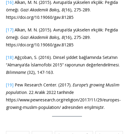
[16]
Alkan, M. N. (2015). Avrupa’da yükselen ırkçılık: Pegida
örneği.
Gazi Akademik Bakış
,
8
(16), 275-289.
https://doi.org/10.19060/gav.81285
[17]
Alkan, M. N. (2015). Avrupa’da yükselen ırkçılık: Pegida
örneği.
Gazi Akademik Bakış
,
8
(16), 275-289.
https://doi.org/10.19060/gav.81285
[18]
Ağçoban, S. (2016). Dinsel şiddet bağlamında Seta’nın
“Almanya’da İslamofobi 2015” raporunun değerlendirilmesi.
Bilimname
(32), 147-163.
[19]
Pew Research Center. (2017).
Europe’s growing Muslim
population
. 22 Aralık 2022 tarihinde
https://www.pewresearch.org/religion/2017/11/29/europes-
growing-muslim-population/ adresinden erişilmiştir.