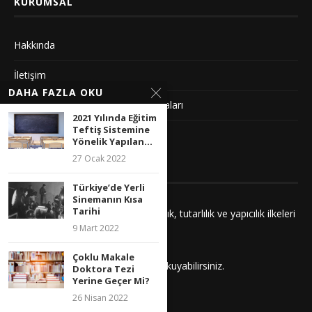
KURUMSAL
Hakkında
İletişim
DAHA FAZLA OKU
Gizlilik Sözleşmesi ve Yayın Politikaları
2021 Yılında Eğitim
Teftiş Sistemine
Künye
Yönelik Yapılan...
27 Ocak 2022
YAYIN İLKELERIMIZ
Türkiye’de Yerli
Sinemanın Kısa
Tarihi
Yayınlarımız adalet, saygı, kuşatıcılık, tutarlılık ve yapıcılık ilkeleri
9 Mart 2022
çerçevesinde hazırlanır.
Çoklu Makale
İlkelerimizi
buradan
daha detaylı okuyabilirsiniz.
Doktora Tezi
Yerine Geçer Mi?
26 Nisan 2022