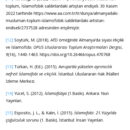
toplum, İslamofobik saldırılardaki artıştan endişeli. 30 Kasım
2022 tarihinde https://www.aa.com.tr/tr/dunya/almanyadaki-
musluman-toplum-islamofobik-saldirilardaki-artistan-
endiseli/2737528 adresinden erişilmiştir.
[12]
Soytürk, M. (2018). AfD örneğinde Almanya’da siyasi ırkçılık
ve İslamofobi.
OPUS Uluslararası Toplum Araştırmaları Dergisi
,
9
(16), 1440-1463. https://doi.org/10.26466/opus.470768
[13]
Türkan, H. (Ed.). (2015).
Avrupa’da yükselen ayrımcılık
nefreit İslamofobi ve ırkçılık
. İstanbul: Uluslarararı Hak İhlalleri
İzleme Merkezi.
[14]
Yücel, S. (2012).
İslamofobya
(1.Baskı). Ankara: Nun
Yayınları.
[15]
Esposito, J. L., & Kalın, İ. (2015).
İslamofobi: 21.Yüzyılda
çoğulculuk sorunu
(1. Baskı). İstanbul: İnsan Yayınları.