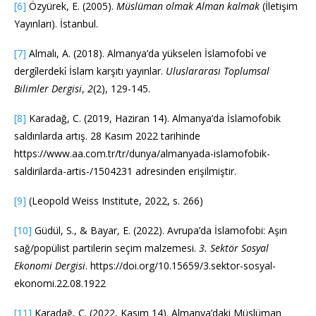
[6]
Özyürek, E. (2005).
Müslüman olmak Alman kalmak
(İletişim
Yayınları). İstanbul.
[7]
Almalı, A. (2018). Almanya’da yükselen İslamofobi̇ ve
dergi̇lerdeki̇ İslam karşıtı yayınlar.
Uluslararası Toplumsal
Bilimler Dergisi
,
2
(2), 129-145.
[8]
Karadağ, C. (2019, Haziran 14). Almanya’da İslamofobik
saldırılarda artış. 28 Kasım 2022 tarihinde
https://www.aa.com.tr/tr/dunya/almanyada-islamofobik-
saldirilarda-artis-/1504231 adresinden erişilmiştir.
[9]
(Leopold Weiss Institute, 2022, s. 266)
[10]
Güdül, S., & Bayar, E. (2022). Avrupa’da İslamofobi: Aşırı
sağ/popülist partilerin seçim malzemesi.
3. Sektör Sosyal
Ekonomi Dergisi
. https://doi.org/10.15659/3.sektor-sosyal-
ekonomi.22.08.1922
[11]
Karadağ, C. (2022, Kasım 14). Almanya’daki Müslüman