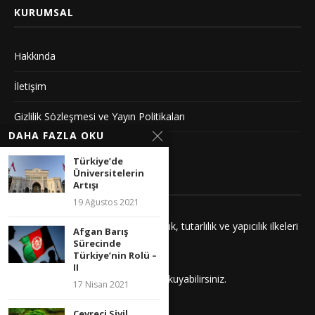
KURUMSAL
Hakkında
İletişim
Gizlilik Sözleşmesi ve Yayın Politikaları
DAHA FAZLA OKU
Künye
Türkiye’de
Üniversitelerin
YAYIN İLKELERIMIZ
Artışı
19 Ağustos 2021
Yayınlarımız adalet, saygı, kuşatıcılık, tutarlılık ve yapıcılık ilkeleri
Afgan Barış
çerçevesinde hazırlanır.
Sürecinde
Türkiye’nin Rolü –
II
İlkelerimizi
buradan
daha detaylı okuyabilirsiniz.
17 Nisan 2021
Çevreci Sivil