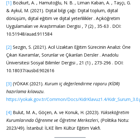
[1]
Bozkurt, A. , Hamutoğlu, N. B. , Liman Kaban, A. , Taşçı, G.
& Aykul, M. (2021). Dijital bilgi çağı: Dijital toplum, dijital
dönüşüm, dijital eğitim ve dijital yeterlilikler . Açıköğretim
Uygulamaları ve Araştırmaları Dergisi , 7 (2) , 35-63 . DOI:
10.51948/auad.911584
[2]
Sezgin, S. (2021). Acil Uzaktan Eğitim Sürecinin Analizi: Öne
Çıkan Kavramlar, Sorunlar ve Çıkarılan Dersler . Anadolu
Üniversitesi Sosyal Bilimler Dergisi , 21 (1) , 273-296 . DOI:
10.18037/ausbd.902616
[3]
(YÖKAK (2021).
Kurum iç değerlendirme raporu (KİDR)
hazırlama kılavuzu
.
https://yokak.gov.tr/Common/Docs/KidrKlavuz1.4/Kidr_Surum_3.0.
[4]
Bulut, M. A., Göçen, A. ve Konuk, H. (2023).
Yükseköğretim
Kurumlarında Öğrenme ve Öğretme Merkezleri
, (Politika Notu:
2023/49). İstanbul: İLKE İlim Kültür Eğitim Vakfı.