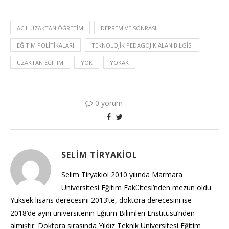
ACIL UZAKTAN ÖĞRETIM
DEPREM VE SONRASI
EĞITIM POLITIKALARI
TEKNOLOJIK PEDAGOJIK ALAN BILGISI
UZAKTAN EĞITIM
YÖK
YÖKAK
0 yorum
SELIM TIRYAKIOL
Selim Tiryakiol 2010 yılında Marmara
Üniversitesi Eğitim Fakültesi’nden mezun oldu.
Yüksek lisans derecesini 2013’te, doktora derecesini ise
2018’de aynı üniversitenin Eğitim Bilimleri Enstitüsü’nden
almıştır. Doktora sırasında Yıldız Teknik Üniversitesi Eğitim