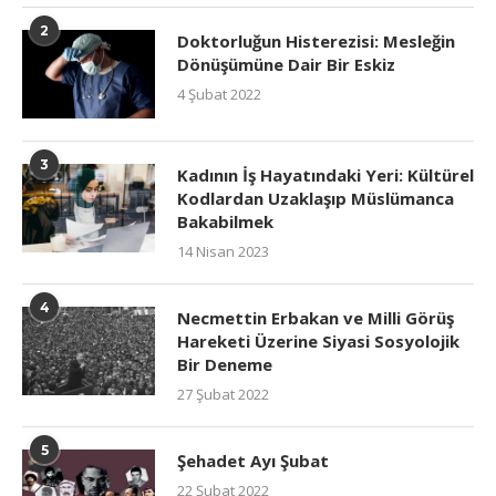
2
Doktorluğun Histerezisi: Mesleğin
Dönüşümüne Dair Bir Eskiz
4 Şubat 2022
3
Kadının İş Hayatındaki Yeri: Kültürel
Kodlardan Uzaklaşıp Müslümanca
Bakabilmek
14 Nisan 2023
4
Necmettin Erbakan ve Milli Görüş
Hareketi Üzerine Siyasi Sosyolojik
Bir Deneme
27 Şubat 2022
5
Şehadet Ayı Şubat
22 Şubat 2022