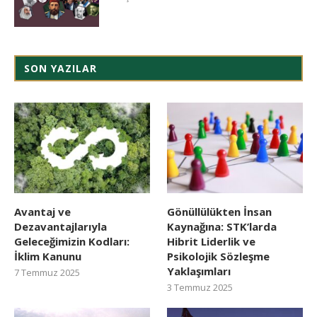
SON YAZILAR
Avantaj ve
Gönüllülükten İnsan
Dezavantajlarıyla
Kaynağına: STK’larda
Geleceğimizin Kodları:
Hibrit Liderlik ve
İklim Kanunu
Psikolojik Sözleşme
Yaklaşımları
7 Temmuz 2025
3 Temmuz 2025