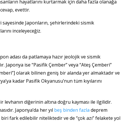
nsanların hayatlarını kurtarmak için daha fazla olanağa
cevap, evettir.
i sayesinde Japonların, şehirlerindeki sismik
larını inceleyeceğiz.
apon adası da patlamaya hazır jeolojik ve sismik
ır. Japonya ise “Pasifik Çember” veya “Ateş Çemberi”
mberi”] olarak bilinen geniş bir alanda yer almaktadır ve
ya’ya kadar Pasifik Okyanusu’nun tüm kıyılarını
r levhanın diğerinin altına doğru kayması ile ilgilidir.
asıdır. Japonya’da her yıl
beş binden fazla
deprem
 fark edilebilir niteliktedir ve de “çok azı” felakete yol