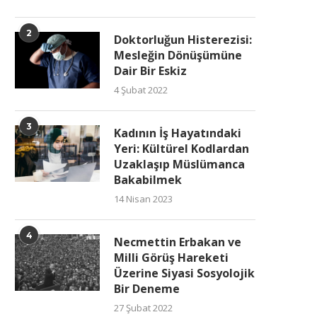
2
Doktorluğun Histerezisi:
Mesleğin Dönüşümüne
Dair Bir Eskiz
4 Şubat 2022
3
Kadının İş Hayatındaki
Yeri: Kültürel Kodlardan
Uzaklaşıp Müslümanca
Bakabilmek
14 Nisan 2023
4
Necmettin Erbakan ve
Milli Görüş Hareketi
Üzerine Siyasi Sosyolojik
Bir Deneme
27 Şubat 2022