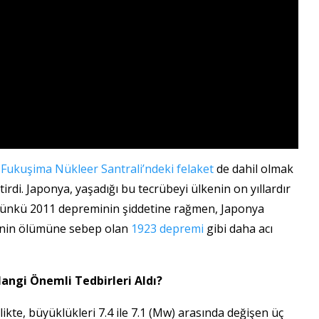
e
Fukuşima Nükleer Santrali’ndeki felaket
de dahil olmak
rdi. Japonya, yaşadığı bu tecrübeyi ülkenin on yıllardır
 Çünkü 2011 depreminin şiddetine rağmen, Japonya
şinin ölümüne sebep olan
1923 depremi
gibi daha acı
angi Önemli Tedbirleri Aldı?
ikte, büyüklükleri 7.4 ile 7.1 (Mw) arasında değişen üç