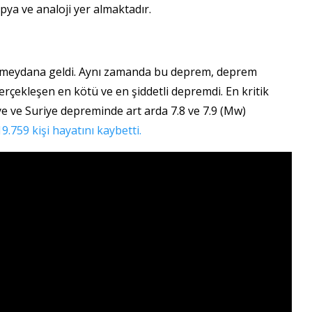
pya ve analoji yer almaktadır.
 meydana geldi. Aynı zamanda bu deprem, deprem
rçekleşen en kötü ve en şiddetli depremdi. En kritik
e ve Suriye depreminde art arda 7.8 ve 7.9 (Mw)
19.759 kişi hayatını kaybetti.