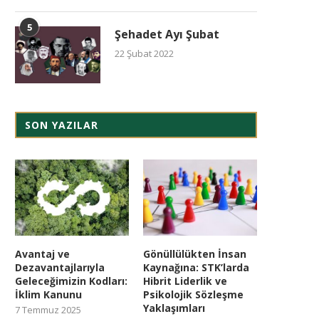
5
Şehadet Ayı Şubat
22 Şubat 2022
SON YAZILAR
Avantaj ve
Gönüllülükten İnsan
Dezavantajlarıyla
Kaynağına: STK’larda
Geleceğimizin Kodları:
Hibrit Liderlik ve
İklim Kanunu
Psikolojik Sözleşme
Yaklaşımları
7 Temmuz 2025