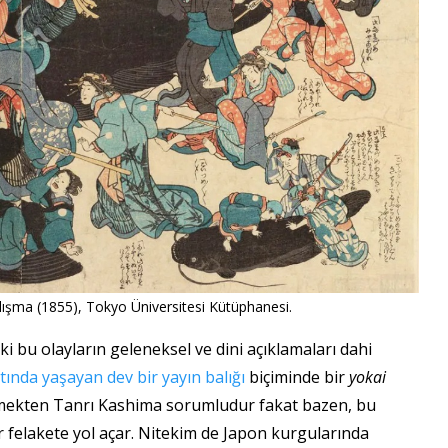
Çalışma (1855), Tokyo Üniversitesi Kütüphanesi.
ki bu olayların geleneksel ve dini açıklamaları dahi
ında yaşayan dev bir yayın balığı
biçiminde bir
yokai
l etmekten Tanrı Kashima sorumludur fakat bazen, bu
r felakete yol açar. Nitekim de Japon kurgularında