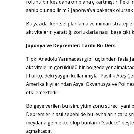
rolünü bir kez daha ön plana çıkartmıştır. Peki i
sahip olunabilir mi? Japonya’ya bakacak olursak 
Bu yazıda, kentsel planlama ve mimari stratejiler
aktivitelerin yarattığı zorluklarla nasıl başa çıktık
Japonya ve Depremler: Tarihi Bir Ders
Tıpkı Anadolu Yarımadası gibi, üç binden fazla J
aktivitelerin görüldüğü bir bölgede yer almaktad
[Türkçe’deki yaygın kullanımıyla “Pasifik Ateş Çe
Amerika kıyılarından Asya, Okyanusya ve Polinez
etkilemektedir.
Bölgeye verilen bu isim, yitim zonu süreci, yani bi
Depremlerin asıl sebebi de bu levhaların çarpışm
meydana gelmekte olup bunların “sadece” beşte biri
açmaktadır.