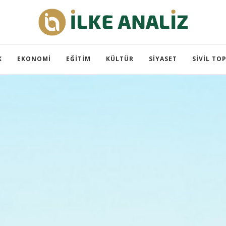
K
EKONOMI
EĞITIM
KÜLTÜR
SIYASET
SIVIL TO