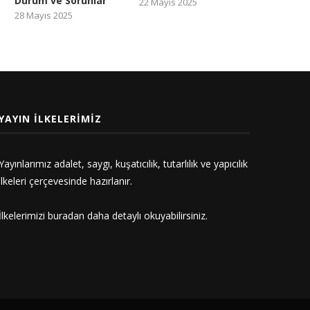
Durum ve Sorunlar
22 Mayıs 2025
28 Mayıs 2025
YAYIN İLKELERIMIZ
Yayınlarımız adalet, saygı, kuşatıcılık, tutarlılık ve yapıcılık
ilkeleri çerçevesinde hazırlanır.
İlkelerimizi
buradan
daha detaylı okuyabilirsiniz.