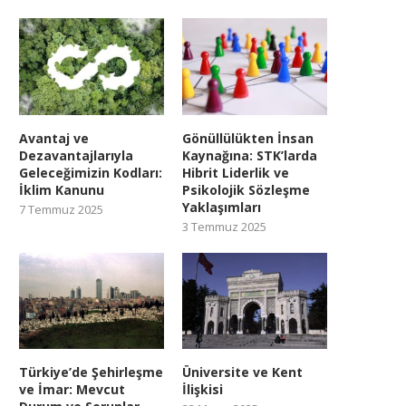
Avantaj ve
Gönüllülükten İnsan
Dezavantajlarıyla
Kaynağına: STK’larda
Geleceğimizin Kodları:
Hibrit Liderlik ve
İklim Kanunu
Psikolojik Sözleşme
Yaklaşımları
7 Temmuz 2025
3 Temmuz 2025
Türkiye’de Şehirleşme
Üniversite ve Kent
ve İmar: Mevcut
İlişkisi