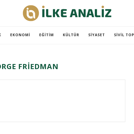
K
EKONOMI
EĞITIM
KÜLTÜR
SIYASET
SIVIL TO
ORGE FRIEDMAN