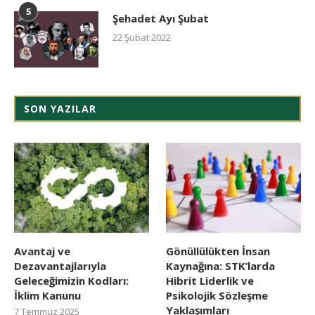
5
Şehadet Ayı Şubat
22 Şubat 2022
SON YAZILAR
Avantaj ve
Gönüllülükten İnsan
Dezavantajlarıyla
Kaynağına: STK’larda
Geleceğimizin Kodları:
Hibrit Liderlik ve
İklim Kanunu
Psikolojik Sözleşme
Yaklaşımları
7 Temmuz 2025