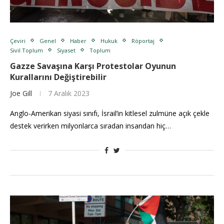
Çeviri
Genel
Haber
Hukuk
Röportaj
Sivil Toplum
Siyaset
Toplum
Gazze Savaşına Karşı Protestolar Oyunun
Kurallarını Değiştirebilir
Joe Gill
7 Aralık 2023
Anglo-Amerikan siyasi sınıfı, İsrail’in kitlesel zulmüne açık çekle
destek verirken milyonlarca sıradan insandan hiç…