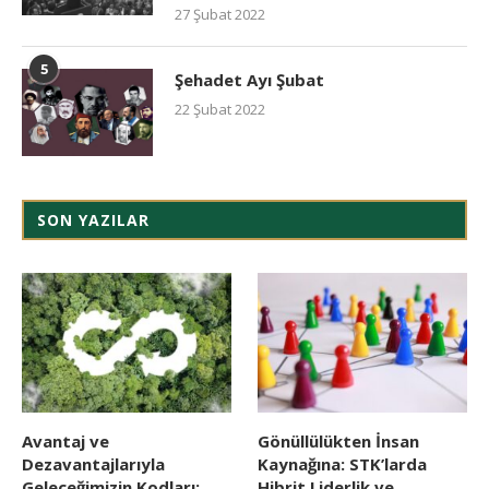
27 Şubat 2022
5
Şehadet Ayı Şubat
22 Şubat 2022
SON YAZILAR
Avantaj ve
Gönüllülükten İnsan
Dezavantajlarıyla
Kaynağına: STK’larda
Geleceğimizin Kodları:
Hibrit Liderlik ve