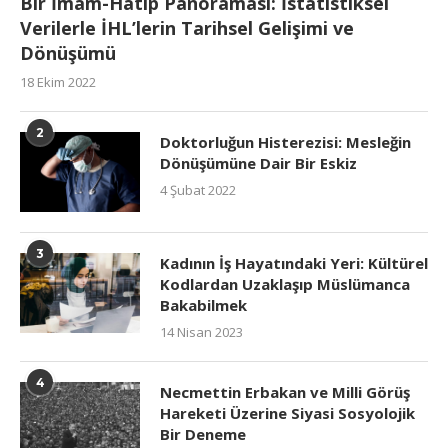
Bir İmam-Hatip Panoraması: İstatistiksel
Verilerle İHL’lerin Tarihsel Gelişimi ve
Dönüşümü
18 Ekim 2022
2
Doktorluğun Histerezisi: Mesleğin
Dönüşümüne Dair Bir Eskiz
4 Şubat 2022
3
Kadının İş Hayatındaki Yeri: Kültürel
Kodlardan Uzaklaşıp Müslümanca
Bakabilmek
14 Nisan 2023
4
Necmettin Erbakan ve Milli Görüş
Hareketi Üzerine Siyasi Sosyolojik
Bir Deneme