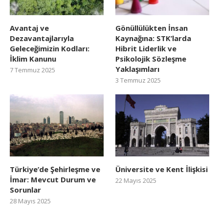
Avantaj ve
Gönüllülükten İnsan
Dezavantajlarıyla
Kaynağına: STK’larda
Geleceğimizin Kodları:
Hibrit Liderlik ve
İklim Kanunu
Psikolojik Sözleşme
Yaklaşımları
7 Temmuz 2025
3 Temmuz 2025
Türkiye’de Şehirleşme ve
Üniversite ve Kent İlişkisi
İmar: Mevcut Durum ve
22 Mayıs 2025
Sorunlar
28 Mayıs 2025