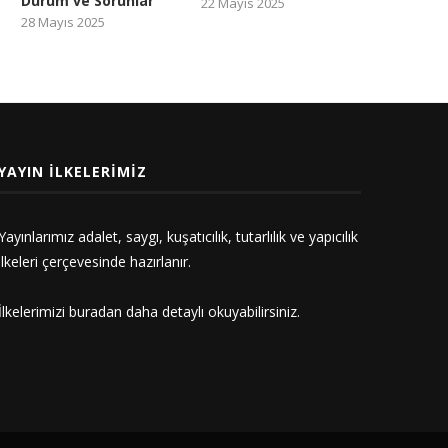
Durum ve Sorunlar
22 Mayıs 2025
28 Mayıs 2025
YAYIN İLKELERIMIZ
Yayınlarımız adalet, saygı, kuşatıcılık, tutarlılık ve yapıcılık
ilkeleri çerçevesinde hazırlanır.
İlkelerimizi
buradan
daha detaylı okuyabilirsiniz.