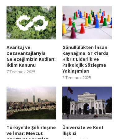
Avantaj ve
Gönüllülükten İnsan
Dezavantajlarıyla
Kaynağına: STK’larda
Geleceğimizin Kodları:
Hibrit Liderlik ve
İklim Kanunu
Psikolojik Sözleşme
Yaklaşımları
7 Temmuz 2025
3 Temmuz 2025
Türkiye’de Şehirleşme
Üniversite ve Kent
ve İmar: Mevcut
İlişkisi