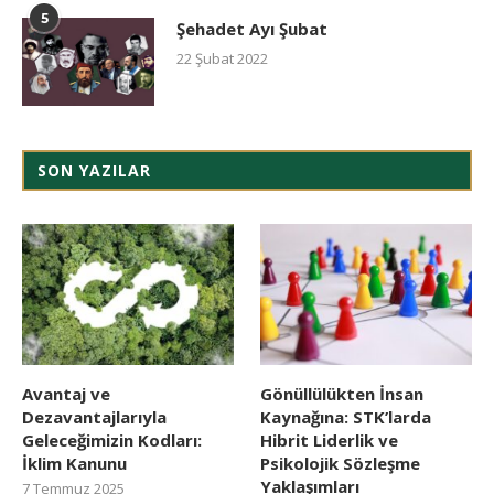
5
Şehadet Ayı Şubat
22 Şubat 2022
SON YAZILAR
Avantaj ve
Gönüllülükten İnsan
Dezavantajlarıyla
Kaynağına: STK’larda
Geleceğimizin Kodları:
Hibrit Liderlik ve
İklim Kanunu
Psikolojik Sözleşme
Yaklaşımları
7 Temmuz 2025