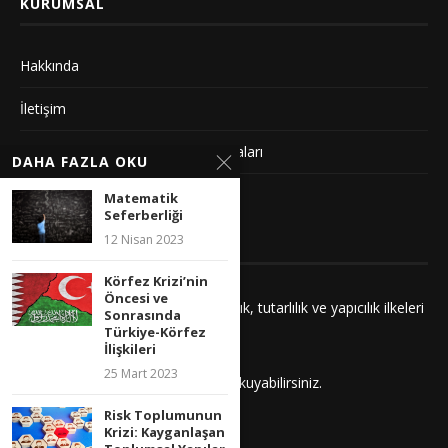
KURUMSAL
Hakkında
İletişim
Gizlilik Sözleşmesi ve Yayın Politikaları
DAHA FAZLA OKU
Künye
Matematik
Seferberliği
12 Nisan 2023
YAYIN İLKELERIMIZ
Körfez Krizi’nin
Öncesi ve
Yayınlarımız adalet, saygı, kuşatıcılık, tutarlılık ve yapıcılık ilkeleri
Sonrasında
çerçevesinde hazırlanır.
Türkiye-Körfez
İlişkileri
25 Mart 2023
İlkelerimizi
buradan
daha detaylı okuyabilirsiniz.
Risk Toplumunun
Krizi: Kayganlaşan