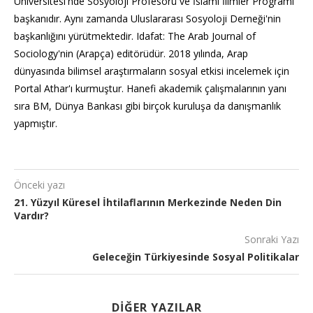
Üniversitesi'nde Sosyoloji Profesörü ve İslami İlimler Programı
başkanıdır. Aynı zamanda Uluslararası Sosyoloji Derneği'nin
başkanlığını yürütmektedir. Idafat: The Arab Journal of
Sociology'nin (Arapça) editörüdür. 2018 yılında, Arap
dünyasında bilimsel araştırmaların sosyal etkisi incelemek için
Portal Athar'ı kurmuştur. Hanefi akademik çalışmalarının yanı
sıra BM, Dünya Bankası gibi birçok kuruluşa da danışmanlık
yapmıştır.
Önceki yazı
21. Yüzyıl Küresel İhtilaflarının Merkezinde Neden Din
Vardır?
Sonraki Yazı
Geleceğin Türkiyesinde Sosyal Politikalar
DIĞER YAZILAR