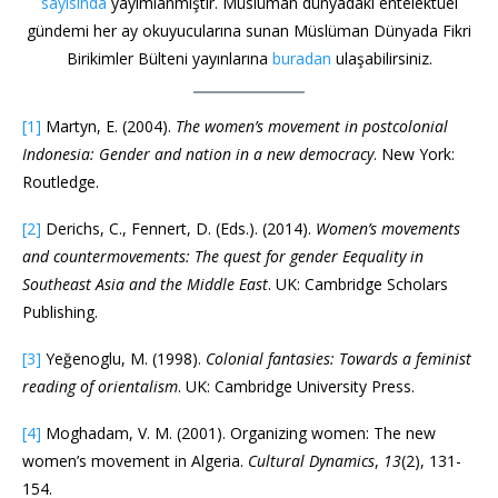
sayısında
yayımlanmıştır. Müslüman dünyadaki entelektüel
gündemi her ay okuyucularına sunan Müslüman Dünyada Fikri
Birikimler Bülteni yayınlarına
buradan
ulaşabilirsiniz.
[1]
Martyn, E. (2004).
The women’s movement in postcolonial
Indonesia: Gender and nation in a new democracy
. New York:
Routledge.
[2]
Derichs, C., Fennert, D. (Eds.). (2014).
Women’s movements
and countermovements: The quest for gender Eequality in
Southeast Asia and the Middle East
. UK: Cambridge Scholars
Publishing.
[3]
Yeğenoglu, M. (1998).
Colonial fantasies: Towards a feminist
reading of orientalism
. UK: Cambridge University Press.
[4]
Moghadam, V. M. (2001). Organizing women: The new
women’s movement in Algeria.
Cultural Dynamics
,
13
(2), 131-
154.