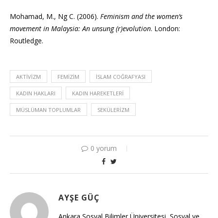
Mohamad, M., Ng C. (2006).
Feminism and the women’s
movement in Malaysia: An unsung (r)evolution
. London:
Routledge.
AKTIVIZM
FEMIZIM
İSLAM COĞRAFYASI
KADIN HAKLARI
KADIN HAREKETLERI
MÜSLÜMAN TOPLUMLAR
SEKÜLERIZM
0 yorum
AYŞE GÜÇ
Ankara Sosyal Bilimler Üniversitesi, Sosyal ve