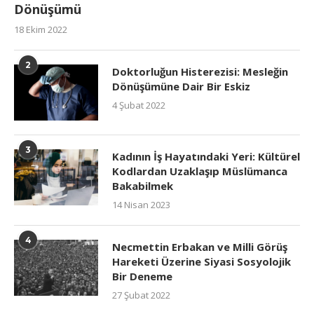
Dönüşümü
18 Ekim 2022
2
Doktorluğun Histerezisi: Mesleğin
Dönüşümüne Dair Bir Eskiz
4 Şubat 2022
3
Kadının İş Hayatındaki Yeri: Kültürel
Kodlardan Uzaklaşıp Müslümanca
Bakabilmek
14 Nisan 2023
4
Necmettin Erbakan ve Milli Görüş
Hareketi Üzerine Siyasi Sosyolojik
Bir Deneme
27 Şubat 2022