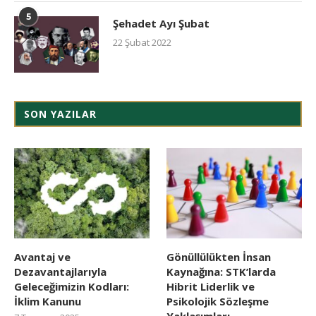
5
Şehadet Ayı Şubat
22 Şubat 2022
SON YAZILAR
Avantaj ve
Gönüllülükten İnsan
Dezavantajlarıyla
Kaynağına: STK’larda
Geleceğimizin Kodları:
Hibrit Liderlik ve
İklim Kanunu
Psikolojik Sözleşme
Yaklaşımları