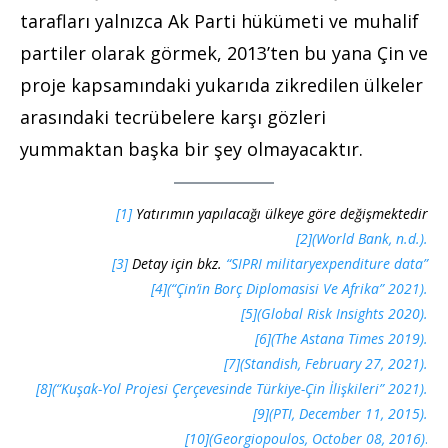
tarafları yalnızca Ak Parti hükümeti ve muhalif
partiler olarak görmek, 2013’ten bu yana Çin ve
proje kapsamındaki yukarıda zikredilen ülkeler
arasındaki tecrübelere karşı gözleri
yummaktan başka bir şey olmayacaktır.
[1]
Yatırımın yapılacağı ülkeye göre değişmektedir
[2]
(World Bank, n.d.).
[3]
Detay için bkz.
“SIPRI militaryexpenditure data”
[4]
(“Çin’in Borç Diplomasisi Ve Afrika” 2021).
[5]
(Global Risk Insights 2020).
[6]
(The Astana Times 2019).
[7]
(Standish, February 27, 2021).
[8]
(“Kuşak-Yol Projesi Çerçevesinde Türkiye-Çin İlişkileri” 2021).
[9]
(PTI, December 11, 2015).
[10]
(Georgiopoulos, October 08, 2016)
.