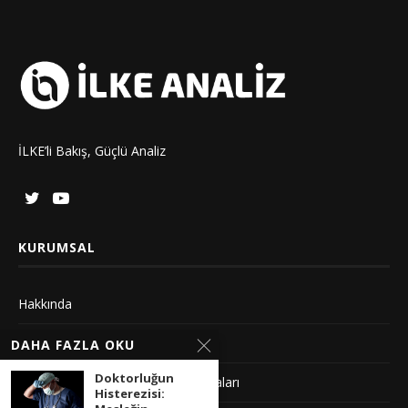
İLKE’li Bakış, Güçlü Analiz
KURUMSAL
Hakkında
İletişim
DAHA FAZLA OKU
Doktorluğun
Gizlilik Sözleşmesi ve Yayın Politikaları
Histerezisi: