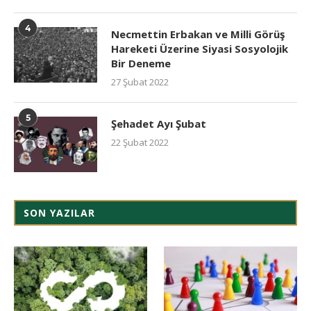
4
Necmettin Erbakan ve Milli Görüş
Hareketi Üzerine Siyasi Sosyolojik
Bir Deneme
27 Şubat 2022
5
Şehadet Ayı Şubat
22 Şubat 2022
SON YAZILAR