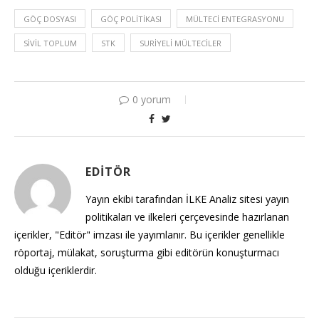
GÖÇ DOSYASI
GÖÇ POLITIKASI
MÜLTECI ENTEGRASYONU
SIVIL TOPLUM
STK
SURIYELI MÜLTECILER
0 yorum
EDITÖR
Yayın ekibi tarafından İLKE Analiz sitesi yayın
politikaları ve ilkeleri çerçevesinde hazırlanan
içerikler, "Editör" imzası ile yayımlanır. Bu içerikler genellikle
röportaj, mülakat, soruşturma gibi editörün konuşturmacı
olduğu içeriklerdir.