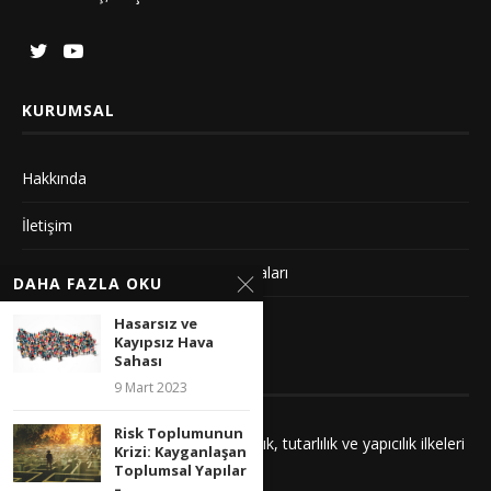
KURUMSAL
Hakkında
İletişim
Gizlilik Sözleşmesi ve Yayın Politikaları
DAHA FAZLA OKU
Künye
Hasarsız ve
Kayıpsız Hava
Sahası
YAYIN İLKELERIMIZ
9 Mart 2023
Risk Toplumunun
Yayınlarımız adalet, saygı, kuşatıcılık, tutarlılık ve yapıcılık ilkeleri
Krizi: Kayganlaşan
çerçevesinde hazırlanır.
Toplumsal Yapılar
–...