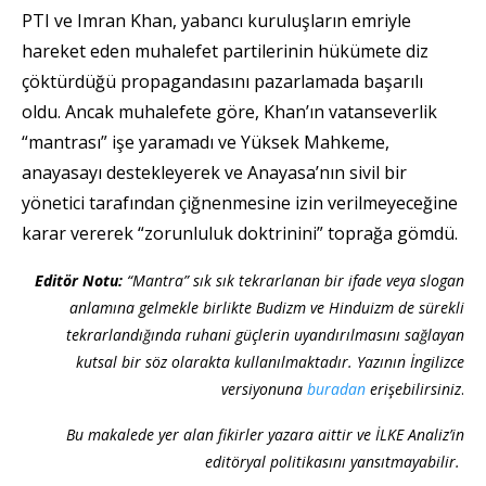
PTI ve Imran Khan, yabancı kuruluşların emriyle
hareket eden muhalefet partilerinin hükümete diz
çöktürdüğü propagandasını pazarlamada başarılı
oldu. Ancak muhalefete göre, Khan’ın vatanseverlik
“mantrası” işe yaramadı ve Yüksek Mahkeme,
anayasayı destekleyerek ve Anayasa’nın sivil bir
yönetici tarafından çiğnenmesine izin verilmeyeceğine
karar vererek “zorunluluk doktrinini” toprağa gömdü.
Editör Notu:
“Mantra” sık sık tekrarlanan bir ifade veya slogan
anlamına gelmekle birlikte Budizm ve Hinduizm de sürekli
tekrarlandığında ruhani güçlerin uyandırılmasını sağlayan
kutsal bir söz olarakta kullanılmaktadır. Yazının İngilizce
versiyonuna
buradan
erişebilirsiniz
.
Bu makalede yer alan fikirler yazara aittir ve İLKE Analiz’in
editöryal politikasını yansıtmayabilir.