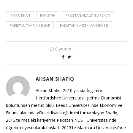
IMRAN KHAN
PAKISTAN
PAKISTAN ADALET HAREKETI
PAKISTAN TAHRIK-I-İNSAF
PAKISTAN YÜKSEK MAHKEMESI
0 yorum
AHSAN SHAFIQ
Ahsan Shafiq, 2010 yılında İngiltere
Hertfordshire Üniversitesi İşletme Ekonomisi
bölümünden mezun oldu. Leeds Üniversitesi'nde Ekonomi ve
Finans alanında yüksek lisans eğitimini tamamlayan Shafiq,
2013'te mesleki kariyerine Pakistan NUST Üniversitesi’nde
öğretim üyesi olarak başladı. 2015'te Marmara Üniversitesi’nde