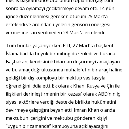
meclis başkanı önce oturumun toplanma çağrısını
sonra da oylamayı geciktirmeye devam etti. 14 gün
içinde düzenlenmesi gereken oturum 25 Mart’a
ertelendi ve ardından üyelerin gensoru önergesi
vermesine izin verilmeden 28 Mart’a ertelendi.
Tüm bunlar yaşanıyorken PTI, 27 Mart’ta başkent
İslamabad’da büyük bir miting düzenledi ve burada
Başbakan, kendisini iktidardan düşürmeyi amaçlayan
ve bu amaç doğrultusunda muhalefetin bir araç haline
geldiği bir dış komployu bir mektup vasıtasıyla
öğrendiğini iddia etti. Ek olarak Khan, Rusya ve Çin ile
ilişkileri derinleştirmenin bir ‘cezası’ olarak ABD’nin iç
siyasi aktörlere verdiği destekle birlikte hükümetini
devirmeye çalıştığını beyan etti. Imran Khan o anda
mektubun içeriğini ve mektubu gönderen kişiyi
“uygun bir zamanda” kamuoyuna açıklayacağını