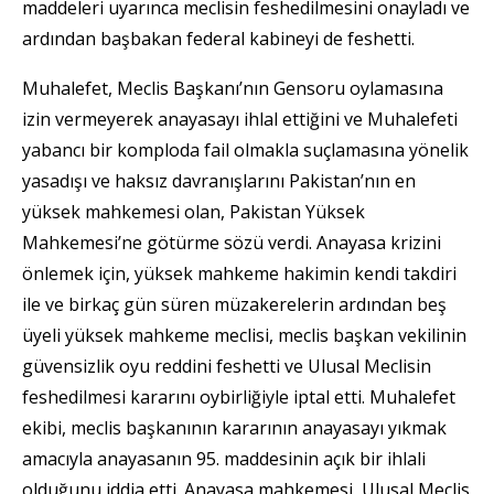
maddeleri uyarınca meclisin feshedilmesini onayladı ve
ardından başbakan federal kabineyi de feshetti.
Muhalefet, Meclis Başkanı’nın Gensoru oylamasına
izin vermeyerek anayasayı ihlal ettiğini ve Muhalefeti
yabancı bir komploda fail olmakla suçlamasına yönelik
yasadışı ve haksız davranışlarını Pakistan’nın en
yüksek mahkemesi olan, Pakistan Yüksek
Mahkemesi’ne götürme sözü verdi. Anayasa krizini
önlemek için, yüksek mahkeme hakimin kendi takdiri
ile ve birkaç gün süren müzakerelerin ardından beş
üyeli yüksek mahkeme meclisi, meclis başkan vekilinin
güvensizlik oyu reddini feshetti ve Ulusal Meclisin
feshedilmesi kararını oybirliğiyle iptal etti. Muhalefet
ekibi, meclis başkanının kararının anayasayı yıkmak
amacıyla anayasanın 95. maddesinin açık bir ihlali
olduğunu iddia etti. Anayasa mahkemesi, Ulusal Meclis