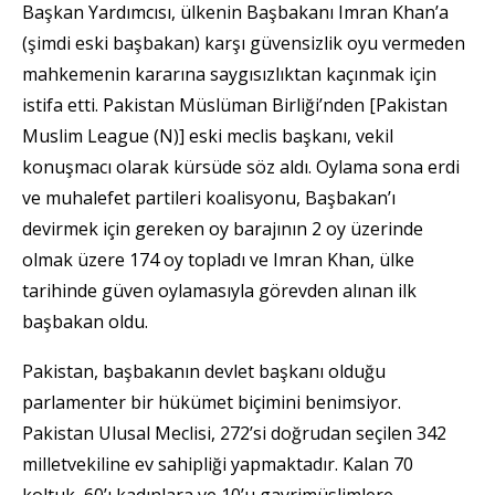
Başkan Yardımcısı, ülkenin Başbakanı Imran Khan’a
(şimdi eski başbakan) karşı güvensizlik oyu vermeden
mahkemenin kararına saygısızlıktan kaçınmak için
istifa etti. Pakistan Müslüman Birliği’nden [Pakistan
Muslim League (N)] eski meclis başkanı, vekil
konuşmacı olarak kürsüde söz aldı. Oylama sona erdi
ve muhalefet partileri koalisyonu, Başbakan’ı
devirmek için gereken oy barajının 2 oy üzerinde
olmak üzere 174 oy topladı ve Imran Khan, ülke
tarihinde güven oylamasıyla görevden alınan ilk
başbakan oldu.
Pakistan, başbakanın devlet başkanı olduğu
parlamenter bir hükümet biçimini benimsiyor.
Pakistan Ulusal Meclisi, 272’si doğrudan seçilen 342
milletvekiline ev sahipliği yapmaktadır. Kalan 70
koltuk, 60’ı kadınlara ve 10’u gayrimüslimlere