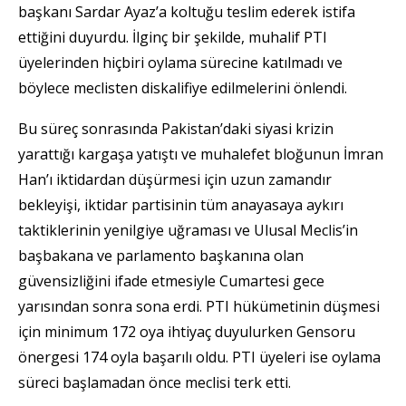
başkanı Sardar Ayaz’a koltuğu teslim ederek istifa
ettiğini duyurdu. İlginç bir şekilde, muhalif PTI
üyelerinden hiçbiri oylama sürecine katılmadı ve
böylece meclisten diskalifiye edilmelerini önlendi.
Bu süreç sonrasında Pakistan’daki siyasi krizin
yarattığı kargaşa yatıştı ve muhalefet bloğunun İmran
Han’ı iktidardan düşürmesi için uzun zamandır
bekleyişi, iktidar partisinin tüm anayasaya aykırı
taktiklerinin yenilgiye uğraması ve Ulusal Meclis’in
başbakana ve parlamento başkanına olan
güvensizliğini ifade etmesiyle Cumartesi gece
yarısından sonra sona erdi. PTI hükümetinin düşmesi
için minimum 172 oya ihtiyaç duyulurken Gensoru
önergesi 174 oyla başarılı oldu. PTI üyeleri ise oylama
süreci başlamadan önce meclisi terk etti.