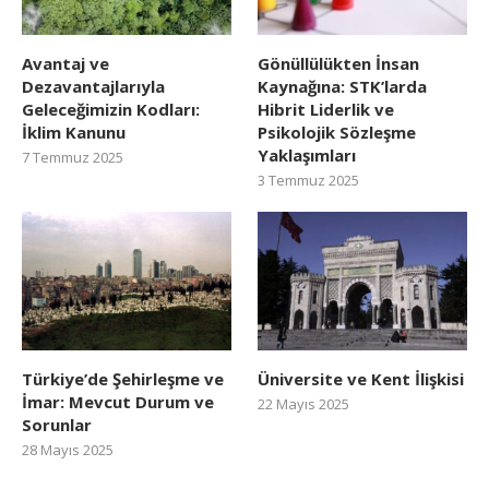
Avantaj ve
Gönüllülükten İnsan
Dezavantajlarıyla
Kaynağına: STK’larda
Geleceğimizin Kodları:
Hibrit Liderlik ve
İklim Kanunu
Psikolojik Sözleşme
Yaklaşımları
7 Temmuz 2025
3 Temmuz 2025
Türkiye’de Şehirleşme ve
Üniversite ve Kent İlişkisi
İmar: Mevcut Durum ve
22 Mayıs 2025
Sorunlar
28 Mayıs 2025