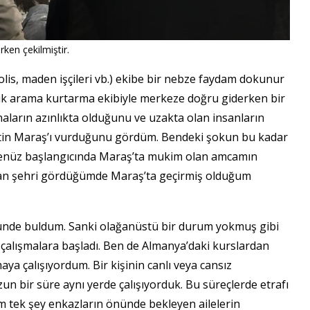
ken çekilmiştir.
lis, maden işçileri vb.) ekibe bir nebze faydam dokunur
ilik arama kurtarma ekibiyle merkeze doğru giderken bir
ların azınlıkta olduğunu ve uzakta olan insanların
etin Maraş’ı vurduğunu gördüm. Bendeki şokun bu kadar
enüz başlangıcında Maraş’ta mukim olan amcamın
olan şehri gördüğümde Maraş’ta geçirmiş olduğum
ünde buldum. Sanki olağanüstü bir durum yokmuş gibi
çalışmalara başladı. Ben de Almanya’daki kurslardan
a çalışıyordum. Bir kişinin canlı veya cansız
un bir süre aynı yerde çalışıyorduk. Bu süreçlerde etrafı
 tek şey enkazların önünde bekleyen ailelerin