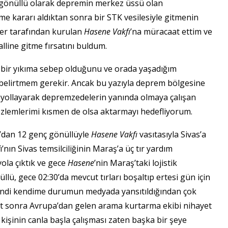
e gönüllü olarak depremin merkez üssü olan
e kararı aldıktan sonra bir STK vesilesiyle gitmenin
ler tarafından kurulan
Hasene Vakfı
’na müracaat ettim ve
ine gitme fırsatını buldum.
bir yıkıma sebep olduğunu ve orada yaşadığım
 belirtmem gerekir. Ancak bu yazıyla deprem bölgesine
 yollayarak depremzedelerin yanında olmaya çalışan
özlemlerimi kısmen de olsa aktarmayı hedefliyorum.
dan 12 genç gönüllüyle
Hasene Vakfı
vasıtasıyla Sivas’a
ı’nın Sivas temsilciliğinin Maraş’a üç tır yardım
yola çıktık ve gece
Hasene
’nin Maraş’taki lojistik
lü, gece 02:30’da mevcut tırları boşaltıp ertesi gün için
endi kendime durumun medyada yansıtıldığından çok
aat sonra Avrupa’dan gelen arama kurtarma ekibi nihayet
 kişinin canla başla çalışması zaten başka bir şeye