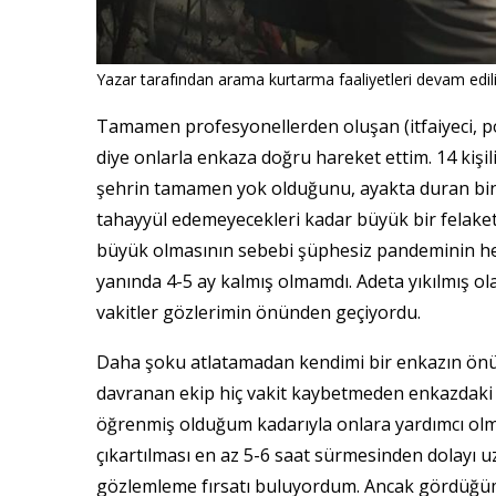
Yazar tarafından arama kurtarma faaliyetleri devam edilir
Tamamen profesyonellerden oluşan (itfaiyeci, po
diye onlarla enkaza doğru hareket ettim. 14 kiş
şehrin tamamen yok olduğunu, ayakta duran bina
tahayyül edemeyecekleri kadar büyük bir felak
büyük olmasının sebebi şüphesiz pandeminin h
yanında 4-5 ay kalmış olmamdı. Adeta yıkılmış 
vakitler gözlerimin önünden geçiyordu.
Daha şoku atlatamadan kendimi bir enkazın ön
davranan ekip hiç vakit kaybetmeden enkazdaki 
öğrenmiş olduğum kadarıyla onlara yardımcı olmay
çıkartılması en az 5-6 saat sürmesinden dolayı uz
gözlemleme fırsatı buluyordum. Ancak gördüğüm