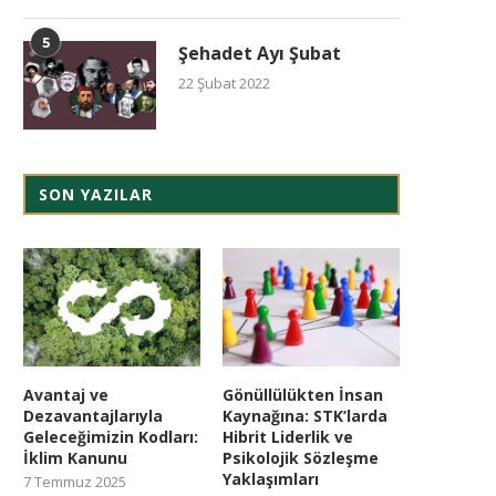
5
Şehadet Ayı Şubat
22 Şubat 2022
SON YAZILAR
Avantaj ve
Gönüllülükten İnsan
Dezavantajlarıyla
Kaynağına: STK’larda
Geleceğimizin Kodları:
Hibrit Liderlik ve
İklim Kanunu
Psikolojik Sözleşme
Yaklaşımları
7 Temmuz 2025