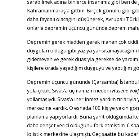
sarabilmek adına binlerce insanımız gibi ben d
Kahramanmaraş’a gittim. Birçok gönüllü gibi gitm
daha faydalı olacağını düşünerek, Avrupalı Türk
onlarla depremin üçüncü gününde deprem mahall
Depremin gerek madden gerek manen çok ciddi 
duyguları olduğu gibi yazıya yansıtamayacağımı
gidemeyen ve gerek duasıyla gerekse de yardım
kişilere orada yaşadığım duyguyu ve yaptığım g
Depremin üçüncü gününde (Çarşamba) İstanbul’
yola çıktık. Sivas’a uçmamızın nedeni
Hasene Vakf
yollamasıydı. Sivas’a iner inmez yardım tırlarıyla 
merkezine vardık. O esnada 100 kişiye yakın gönül
planlama yapıyorlardı. Buna şahit olduğumda k
daha dehşet verici olduğunu fark etmiştim. 6 s
lojistik merkezine ulaşmıştı. Geç saatte bu kadar