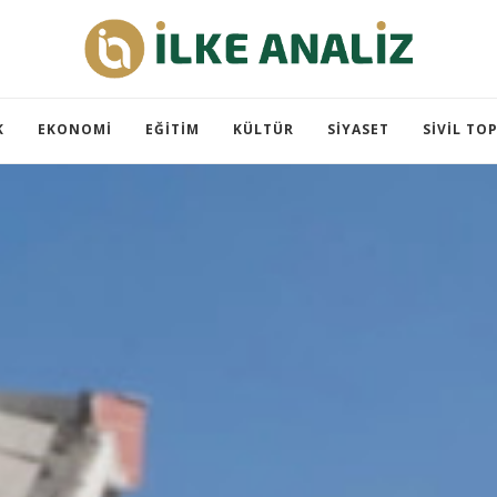
K
EKONOMI
EĞITIM
KÜLTÜR
SIYASET
SIVIL TO