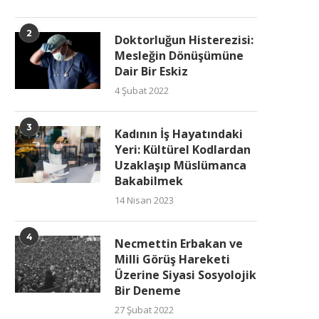
2
Doktorluğun Histerezisi:
Mesleğin Dönüşümüne
Dair Bir Eskiz
4 Şubat 2022
3
Kadının İş Hayatındaki
Yeri: Kültürel Kodlardan
Uzaklaşıp Müslümanca
Bakabilmek
14 Nisan 2023
4
Necmettin Erbakan ve
Milli Görüş Hareketi
Üzerine Siyasi Sosyolojik
Bir Deneme
27 Şubat 2022