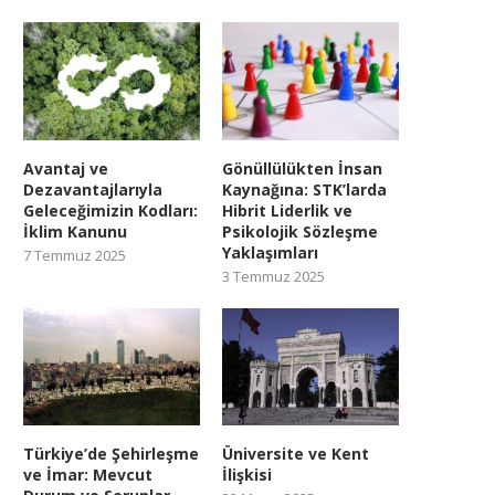
Avantaj ve
Gönüllülükten İnsan
Dezavantajlarıyla
Kaynağına: STK’larda
Geleceğimizin Kodları:
Hibrit Liderlik ve
İklim Kanunu
Psikolojik Sözleşme
Yaklaşımları
7 Temmuz 2025
3 Temmuz 2025
Türkiye’de Şehirleşme
Üniversite ve Kent
ve İmar: Mevcut
İlişkisi