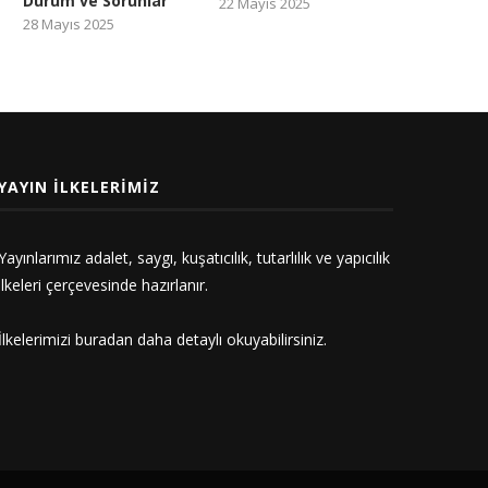
Durum ve Sorunlar
22 Mayıs 2025
28 Mayıs 2025
YAYIN İLKELERIMIZ
Yayınlarımız adalet, saygı, kuşatıcılık, tutarlılık ve yapıcılık
ilkeleri çerçevesinde hazırlanır.
İlkelerimizi
buradan
daha detaylı okuyabilirsiniz.