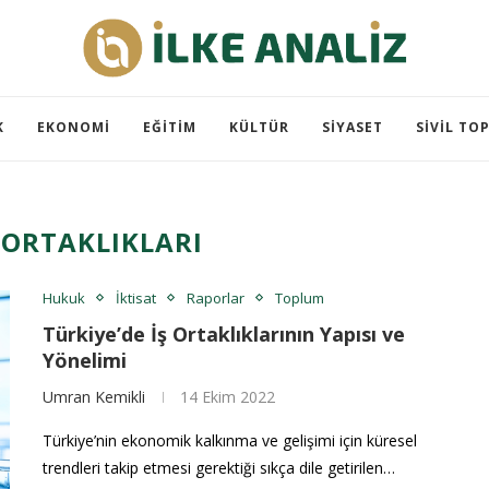
K
EKONOMI
EĞITIM
KÜLTÜR
SIYASET
SIVIL TO
Ş ORTAKLIKLARI
Hukuk
İktisat
Raporlar
Toplum
Türkiye’de İş Ortaklıklarının Yapısı ve
Yönelimi
Umran Kemikli
14 Ekim 2022
Türkiye’nin ekonomik kalkınma ve gelişimi için küresel
trendleri takip etmesi gerektiği sıkça dile getirilen…