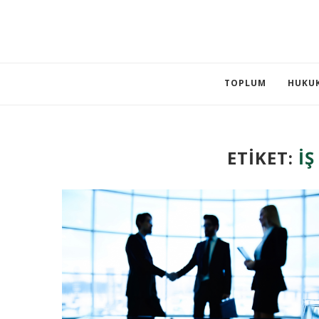
TOPLUM
HUKU
ETIKET:
İ