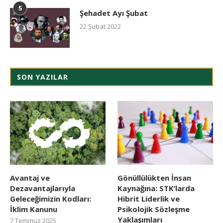
5
Şehadet Ayı Şubat
22 Şubat 2022
SON YAZILAR
Avantaj ve
Gönüllülükten İnsan
Dezavantajlarıyla
Kaynağına: STK’larda
Geleceğimizin Kodları:
Hibrit Liderlik ve
İklim Kanunu
Psikolojik Sözleşme
Yaklaşımları
7 Temmuz 2025