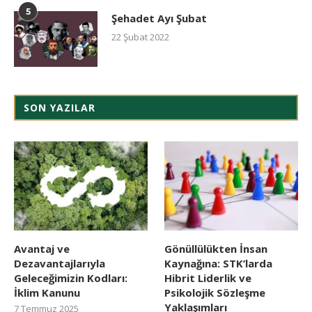
5
Şehadet Ayı Şubat
22 Şubat 2022
SON YAZILAR
Avantaj ve
Gönüllülükten İnsan
Dezavantajlarıyla
Kaynağına: STK’larda
Geleceğimizin Kodları:
Hibrit Liderlik ve
İklim Kanunu
Psikolojik Sözleşme
Yaklaşımları
7 Temmuz 2025