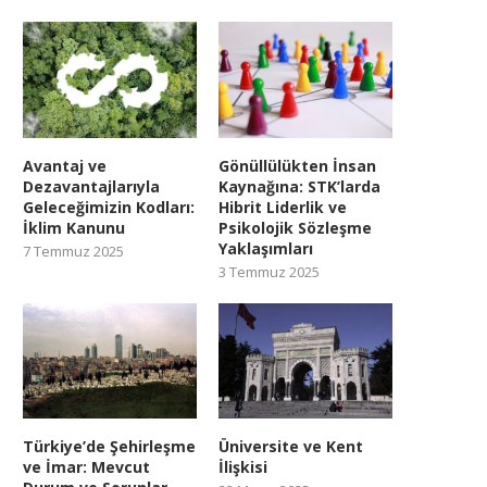
Avantaj ve
Gönüllülükten İnsan
Dezavantajlarıyla
Kaynağına: STK’larda
Geleceğimizin Kodları:
Hibrit Liderlik ve
İklim Kanunu
Psikolojik Sözleşme
Yaklaşımları
7 Temmuz 2025
3 Temmuz 2025
Türkiye’de Şehirleşme
Üniversite ve Kent
ve İmar: Mevcut
İlişkisi