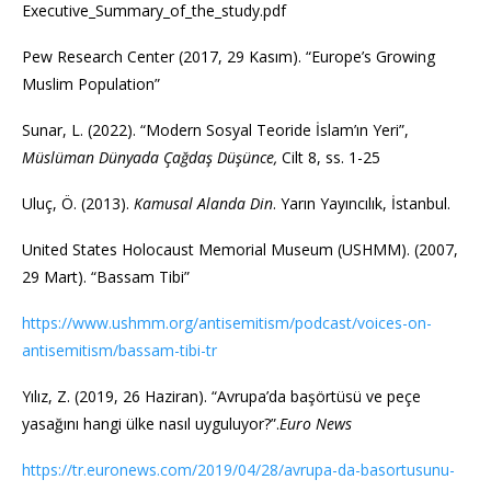
Executive_Summary_of_the_study.pdf
Pew Research Center (2017, 29 Kasım). “Europe’s Growing
Muslim Population”
Sunar, L. (2022). “Modern Sosyal Teoride İslam’ın Yeri”,
Müslüman Dünyada Çağdaş Düşünce,
Cilt 8, ss. 1-25
Uluç, Ö. (2013).
Kamusal Alanda Din
. Yarın Yayıncılık, İstanbul.
United States Holocaust Memorial Museum (USHMM). (2007,
29 Mart). “Bassam Tibi”
https://www.ushmm.org/antisemitism/podcast/voices-on-
antisemitism/bassam-tibi-tr
Yılız, Z. (2019, 26 Haziran). “Avrupa’da başörtüsü ve peçe
yasağını hangi ülke nasıl uyguluyor?”.
Euro News
https://tr.euronews.com/2019/04/28/avrupa-da-basortusunu-