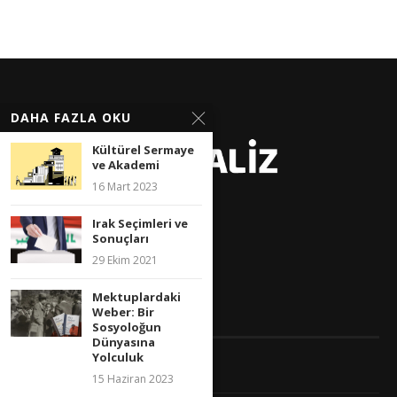
DAHA FAZLA OKU
Kültürel Sermaye
ve Akademi
16 Mart 2023
Irak Seçimleri ve
İLKE’li Bakış, Güçlü Analiz
Sonuçları
29 Ekim 2021
Mektuplardaki
Weber: Bir
KURUMSAL
Sosyoloğun
Dünyasına
Yolculuk
Hakkında
15 Haziran 2023