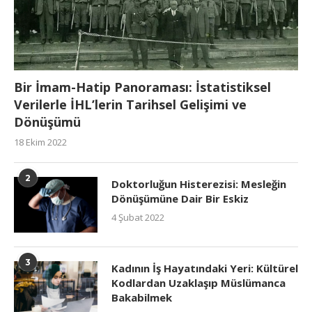
Bir İmam-Hatip Panoraması: İstatistiksel
Verilerle İHL’lerin Tarihsel Gelişimi ve
Dönüşümü
18 Ekim 2022
2
Doktorluğun Histerezisi: Mesleğin
Dönüşümüne Dair Bir Eskiz
4 Şubat 2022
3
Kadının İş Hayatındaki Yeri: Kültürel
Kodlardan Uzaklaşıp Müslümanca
Bakabilmek