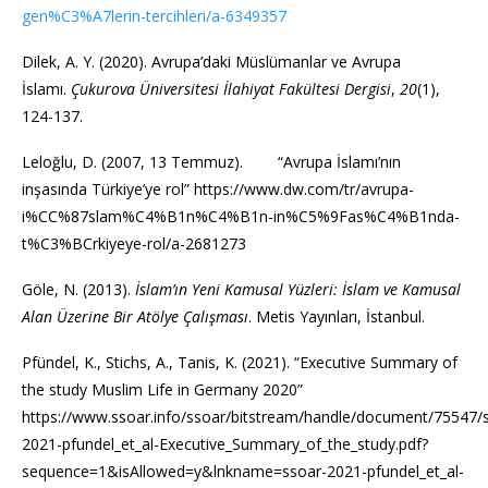
gen%C3%A7lerin-tercihleri/a-6349357
Dilek, A. Y. (2020). Avrupa’daki Müslümanlar ve Avrupa
İslamı.
Çukurova Üniversitesi İlahiyat Fakültesi Dergisi
,
20
(1),
124-137.
Leloğlu, D. (2007, 13 Temmuz). “Avrupa İslamı’nın
inşasında Türkiye’ye rol” https://www.dw.com/tr/avrupa-
i%CC%87slam%C4%B1n%C4%B1n-in%C5%9Fas%C4%B1nda-
t%C3%BCrkiyeye-rol/a-2681273
Göle, N. (2013).
İslam’ın Yeni Kamusal Yüzleri: İslam ve Kamusal
Alan Üzerine Bir Atölye Çalışması
. Metis Yayınları, İstanbul.
Pfündel, K., Stichs, A., Tanis, K. (2021). “Executive Summary of
the study Muslim Life in Germany 2020”
https://www.ssoar.info/ssoar/bitstream/handle/document/75547/
2021-pfundel_et_al-Executive_Summary_of_the_study.pdf?
sequence=1&isAllowed=y&lnkname=ssoar-2021-pfundel_et_al-