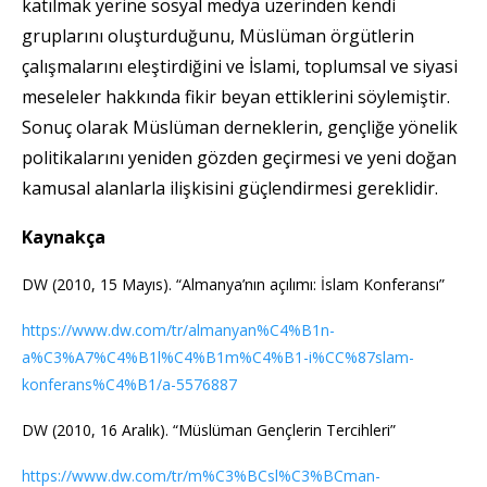
katılmak yerine sosyal medya üzerinden kendi
gruplarını oluşturduğunu, Müslüman örgütlerin
çalışmalarını eleştirdiğini ve İslami, toplumsal ve siyasi
meseleler hakkında fikir beyan ettiklerini söylemiştir.
Sonuç olarak Müslüman derneklerin, gençliğe yönelik
politikalarını yeniden gözden geçirmesi ve yeni doğan
kamusal alanlarla ilişkisini güçlendirmesi gereklidir.
Kaynakça
DW (2010, 15 Mayıs). “Almanya’nın açılımı: İslam Konferansı”
https://www.dw.com/tr/almanyan%C4%B1n-
a%C3%A7%C4%B1l%C4%B1m%C4%B1-i%CC%87slam-
konferans%C4%B1/a-5576887
DW (2010, 16 Aralık). “Müslüman Gençlerin Tercihleri”
https://www.dw.com/tr/m%C3%BCsl%C3%BCman-