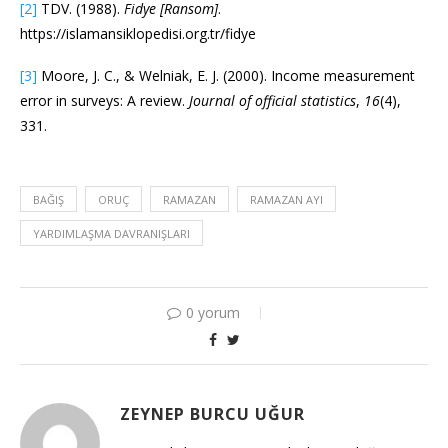
[2]
TDV. (1988).
Fidye [Ransom]
.
https://islamansiklopedisi.org.tr/fidye
[3]
Moore, J. C., & Welniak, E. J. (2000). Income measurement
error in surveys: A review.
Journal of official statistics
,
16
(4),
331.
BAĞIŞ
ORUÇ
RAMAZAN
RAMAZAN AYI
YARDIMLAŞMA DAVRANIŞLARI
0 yorum
ZEYNEP BURCU UĞUR