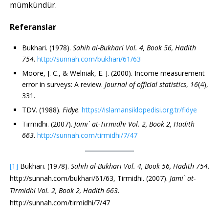
mümkündür.
Referanslar
Bukhari. (1978).
Sahih al-Bukhari Vol. 4, Book 56, Hadith
754
.
http://sunnah.com/bukhari/61/63
Moore, J. C., & Welniak, E. J. (2000). Income measurement
error in surveys: A review.
Journal of official statistics
,
16
(4),
331.
TDV. (1988).
Fidye
.
https://islamansiklopedisi.org.tr/fidye
Tirmidhi. (2007).
Jami` at-Tirmidhi Vol. 2, Book 2, Hadith
663
.
http://sunnah.com/tirmidhi/7/47
[1]
Bukhari. (1978).
Sahih al-Bukhari Vol. 4, Book 56, Hadith 754
.
http://sunnah.com/bukhari/61/63, Tirmidhi. (2007).
Jami` at-
Tirmidhi Vol. 2, Book 2, Hadith 663
.
http://sunnah.com/tirmidhi/7/47