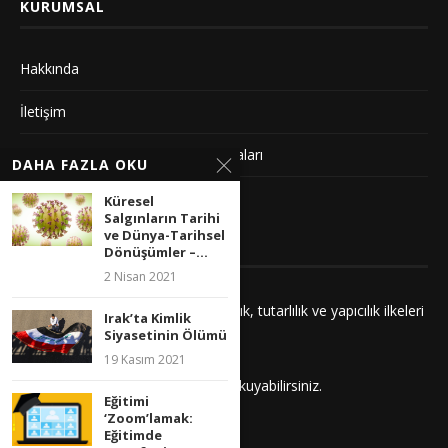
KURUMSAL
Hakkında
İletişim
Gizlilik Sözleşmesi ve Yayın Politikaları
DAHA FAZLA OKU
Künye
Küresel
Salgınların Tarihi
ve Dünya-Tarihsel
YAYIN İLKELERIMIZ
Dönüşümler –...
2 Nisan 2021
Yayınlarımız adalet, saygı, kuşatıcılık, tutarlılık ve yapıcılık ilkeleri
Irak’ta Kimlik
çerçevesinde hazırlanır.
Siyasetinin Ölümü
19 Kasım 2021
İlkelerimizi
buradan
daha detaylı okuyabilirsiniz.
Eğitimi
‘Zoom’lamak:
Eğitimde