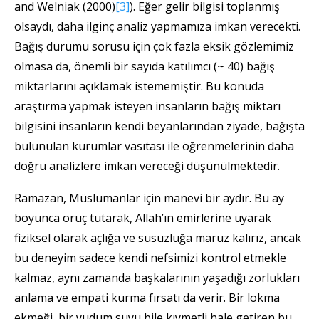
and Welniak (2000)
[3]
). Eğer gelir bilgisi toplanmış
olsaydı, daha ilginç analiz yapmamıza imkan verecekti.
Bağış durumu sorusu için çok fazla eksik gözlemimiz
olmasa da, önemli bir sayıda katılımcı (~ 40) bağış
miktarlarını açıklamak istememiştir. Bu konuda
araştırma yapmak isteyen insanların bağış miktarı
bilgisini insanların kendi beyanlarından ziyade, bağışta
bulunulan kurumlar vasıtası ile öğrenmelerinin daha
doğru analizlere imkan vereceği düşünülmektedir.
Ramazan, Müslümanlar için manevi bir aydır. Bu ay
boyunca oruç tutarak, Allah’ın emirlerine uyarak
fiziksel olarak açlığa ve susuzluğa maruz kalırız, ancak
bu deneyim sadece kendi nefsimizi kontrol etmekle
kalmaz, aynı zamanda başkalarının yaşadığı zorlukları
anlama ve empati kurma fırsatı da verir. Bir lokma
ekmeği, bir yudum suyu bile kıymetli hale getiren bu