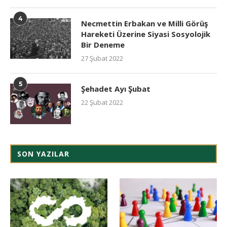
4
Necmettin Erbakan ve Milli Görüş
Hareketi Üzerine Siyasi Sosyolojik
Bir Deneme
27 Şubat 2022
5
Şehadet Ayı Şubat
22 Şubat 2022
SON YAZILAR