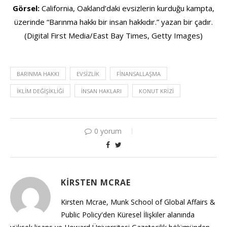
Görsel:
California, Oakland’daki evsizlerin kurduğu kampta,
üzerinde “Barınma hakkı bir insan hakkıdır.” yazan bir çadır.
(Digital First Media/East Bay Times, Getty Images)
BARINMA HAKKI
EVSIZLIK
FINANSALLAŞMA
İKLIM DEĞIŞIKLIĞI
İNSAN HAKLARI
KONUT KRIZI
0 yorum
KIRSTEN MCRAE
Kirsten Mcrae, Munk School of Global Affairs &
Public Policy'den Küresel İlişkiler alanında