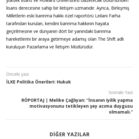
yüksek lisans ve Howard Üniversitesi Gazetecilik bölümünden
lisans derecesine sahip bir iletişim uzmanıdır. Ayrıca, Birleşmiş
Milletlerin eski barınma hakkı özel raportörü Leilani Farha
tarafından kurulan, kendini barınma hakkının hayata
geçirilmesine ve dünyanın dört bir yanındaki barınma
hareketlerini bir araya getirmeye adamış olan The Shift adlı
kuruluşun Pazarlama ve İletişim Müdürüdür.
Önceki yazı
İLKE Politika Önerileri: Hukuk
Sonraki Yazı
RÖPORTAJ | Melike Çağlıyan: “İnsanın iyilik yapma
motivasyonunu tetikleyen şey acıma duygusu
olmamalı.”
DIĞER YAZILAR