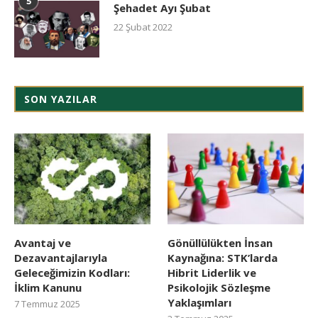
5
Şehadet Ayı Şubat
22 Şubat 2022
SON YAZILAR
Avantaj ve
Gönüllülükten İnsan
Dezavantajlarıyla
Kaynağına: STK’larda
Geleceğimizin Kodları:
Hibrit Liderlik ve
İklim Kanunu
Psikolojik Sözleşme
Yaklaşımları
7 Temmuz 2025