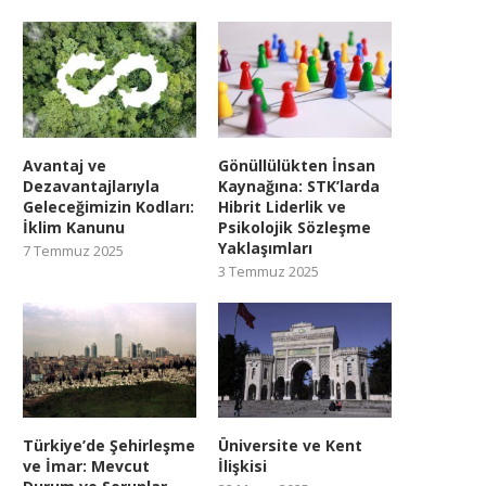
Avantaj ve
Gönüllülükten İnsan
Dezavantajlarıyla
Kaynağına: STK’larda
Geleceğimizin Kodları:
Hibrit Liderlik ve
İklim Kanunu
Psikolojik Sözleşme
Yaklaşımları
7 Temmuz 2025
3 Temmuz 2025
Türkiye’de Şehirleşme
Üniversite ve Kent
ve İmar: Mevcut
İlişkisi