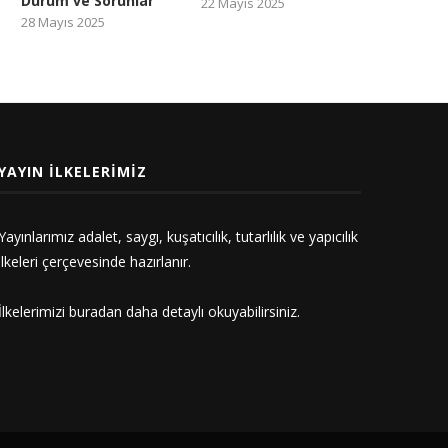
Durum ve Sorunlar
22 Mayıs 2025
28 Mayıs 2025
YAYIN İLKELERIMIZ
Yayınlarımız adalet, saygı, kuşatıcılık, tutarlılık ve yapıcılık
ilkeleri çerçevesinde hazırlanır.
İlkelerimizi
buradan
daha detaylı okuyabilirsiniz.