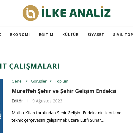
K
EKONOMI
EĞITIM
KÜLTÜR
SIYASET
SIVIL TO
NT ÇALIŞMALARI
Genel
Görüşler
Toplum
Müreffeh Şehir ve Şehir Gelişim Endeksi
Editör
9 Ağustos 2023
Matbu Kitap tarafından Şehir Gelişim Endeksi‘nin teorik ve
teknik çerçevesini geliştirmek üzere Lütfi Sunar…