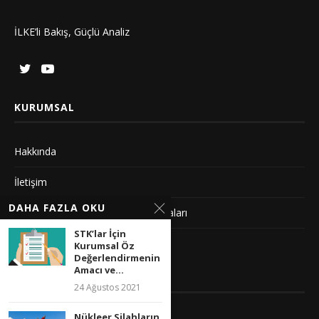
İLKE’li Bakış, Güçlü Analiz
KURUMSAL
Hakkında
İletişim
DAHA FAZLA OKU
Gizlilik Sözleşmesi ve Yayın Politikaları
STK’lar İçin
Künye
Kurumsal Öz
Değerlendirmenin
Amacı ve...
YAYIN İLKELERIMIZ
24 Ağustos 2021
Nükleer Silahların