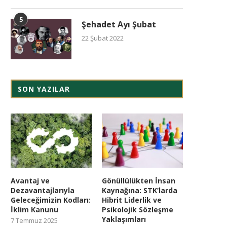
5
Şehadet Ayı Şubat
22 Şubat 2022
SON YAZILAR
Avantaj ve
Gönüllülükten İnsan
Dezavantajlarıyla
Kaynağına: STK’larda
Geleceğimizin Kodları:
Hibrit Liderlik ve
İklim Kanunu
Psikolojik Sözleşme
Yaklaşımları
7 Temmuz 2025