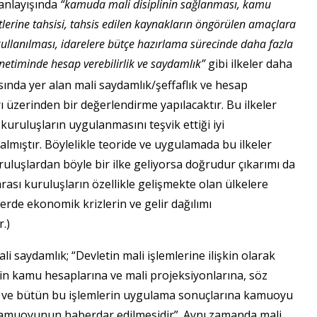
 anlayışında
“kamuda mali disiplinin sağlanması, kamu
tlerine tahsisi, tahsis edilen kaynakların öngörülen amaçlara
 kullanılması, idarelere bütçe hazırlama sürecinde daha fazla
önetiminde hesap verebilirlik ve saydamlık”
gibi ilkeler daha
sında yer alan mali saydamlık/şeffaflık ve hesap
üzerinden bir değerlendirme yapılacaktır. Bu ilkeler
ı kuruluşların uygulanmasını teşvik ettiği iyi
 almıştır. Böylelikle teoride ve uygulamada bu ilkeler
ruluşlardan böyle bir ilke geliyorsa doğrudur çıkarımı da
rası kuruluşların özellikle gelişmekte olan ülkelere
elerde ekonomik krizlerin ve gelir dağılımı
.)
li saydamlık; “Devletin mali işlemlerine ilişkin olarak
letin kamu hesaplarına ve mali projeksiyonlarına, söz
na ve bütün bu işlemlerin uygulama sonuçlarına kamuoyu
 kamuoyunun haberdar edilmesidir”. Aynı zamanda mali