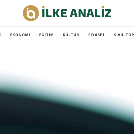
K
EKONOMI
EĞITIM
KÜLTÜR
SIYASET
SIVIL TO