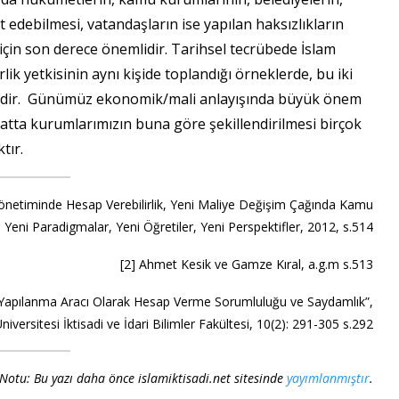
t edebilmesi, vatandaşların ise yapılan haksızlıkların
i için son derece önemlidir. Tarihsel tecrübede İslam
erlik yetkisinin aynı kişide toplandığı örneklerde, bu iki
tedir. Günümüz ekonomik/mali anlayışında büyük önem
tta kurumlarımızın buna göre şekillendirilmesi birçok
tır.
önetiminde Hesap Verebilirlik, Yeni Maliye Değişim Çağında Kamu
, Yeni Paradigmalar, Yeni Öğretiler, Yeni Perspektifler, 2012, s.514
[2] Ahmet Kesik ve Gamze Kıral, a.g.m s.513
Yapılanma Aracı Olarak Hesap Verme Sorumluluğu ve Saydamlık”,
versitesi İktisadi ve İdari Bilimler Fakültesi, 10(2): 291-305 s.292
 Notu: Bu yazı daha önce islamiktisadi.net sitesinde
yayımlanmıştır
.