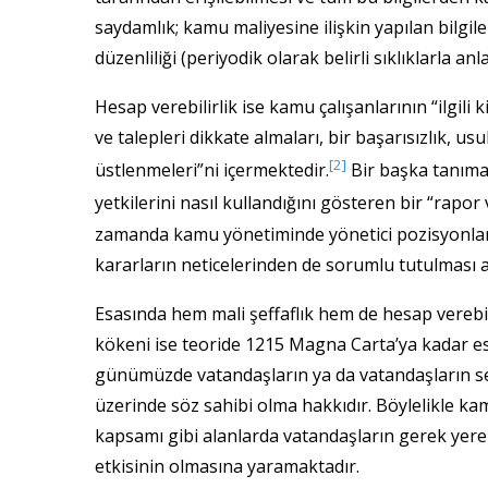
saydamlık; kamu maliyesine ilişkin yapılan bilgile
düzenliliği (periyodik olarak belirli sıklıklarla anl
Hesap verebilirlik ise kamu çalışanlarının “ilgili 
ve talepleri dikkate almaları, bir başarısızlık, 
[2]
üstlenmeleri”ni içermektedir.
Bir başka tanıma
yetkilerini nasıl kullandığını gösteren bir “rapor 
zamanda kamu yönetiminde yönetici pozisyonlarda 
kararların neticelerinden de sorumlu tutulması a
Esasında hem mali şeffaflık hem de hesap verebili
kökeni ise teoride 1215 Magna Carta’ya kadar es
günümüzde vatandaşların ya da vatandaşların seç
üzerinde söz sahibi olma hakkıdır. Böylelikle kamu
kapsamı gibi alanlarda vatandaşların gerek yer
etkisinin olmasına yaramaktadır.