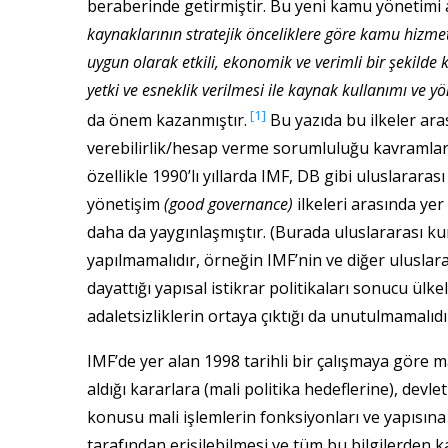
beraberinde getirmiştir. Bu yeni kamu yönetimi
kaynaklarının stratejik önceliklere göre kamu hizme
uygun olarak etkili, ekonomik ve verimli bir şekilde
yetki ve esneklik verilmesi ile kaynak kullanımı ve y
[1]
da önem kazanmıştır.
Bu yazıda bu ilkeler ara
verebilirlik/hesap verme sorumluluğu kavramları 
özellikle 1990’lı yıllarda IMF, DB gibi uluslararas
yönetişim
(good governance)
ilkeleri arasında yer
daha da yaygınlaşmıştır. (Burada uluslararası ku
yapılmamalıdır, örneğin IMF’nin ve diğer uluslara
dayattığı yapısal istikrar politikaları sonucu ülk
adaletsizliklerin ortaya çıktığı da unutulmamalıdır
IMF’de yer alan 1998 tarihli bir çalışmaya göre ma
aldığı kararlara (mali politika hedeflerine), dev
konusu mali işlemlerin fonksiyonları ve yapısı
tarafından erişilebilmesi ve tüm bu bilgilerden