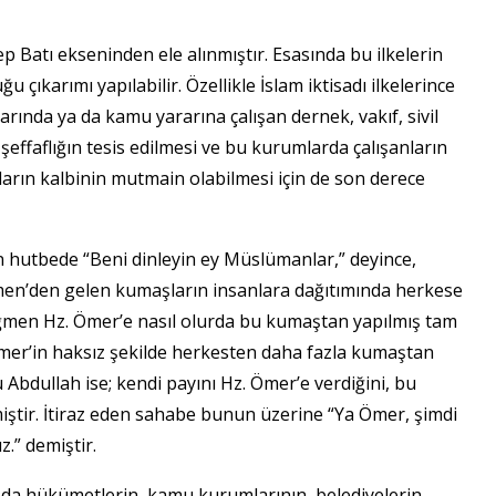
ep Batı ekseninden ele alınmıştır. Esasında bu ilkelerin
 çıkarımı yapılabilir. Özellikle İslam iktisadı ilkelerince
rında ya da kamu yararına çalışan dernek, vakıf, sivil
şeffaflığın tesis edilmesi ve bu kurumlarda çalışanların
nların kalbinin mutmain olabilmesi için de son derece
n hutbede “Beni dinleyin ey Müslümanlar,” deyince,
emen’den gelen kumaşların insanlara dağıtımında herkese
rağmen Hz. Ömer’e nasıl olurda bu kumaştan yapılmış tam
. Ömer’in haksız şekilde herkesten daha fazla kumaştan
Abdullah ise; kendi payını Hz. Ömer’e verdiğini, bu
tmiştir. İtiraz eden sahabe bunun üzerine “Ya Ömer, şimdi
.” demiştir.
 da hükümetlerin, kamu kurumlarının, belediyelerin,