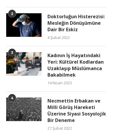
2
Doktorluğun Histerezisi:
Mesleğin Dönüşümüne
Dair Bir Eskiz
4 Şubat 2022
3
Kadının İş Hayatındaki
Yeri: Kültürel Kodlardan
Uzaklaşıp Müslümanca
Bakabilmek
14 Nisan 2023
4
Necmettin Erbakan ve
Milli Görüş Hareketi
Üzerine Siyasi Sosyolojik
Bir Deneme
27 Şubat 2022