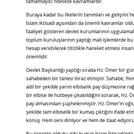
tamamlayıcı nitelikte kavramlardır.
Buraya kadar bu ilkelerin tanımları ve gelişimi h
İslam iktisadı açısından da önemli kavramlar olduğu
faaliyet gösteren devlet kurumlarının uygulamala
toplum kuruluşlarının yaptığı mali işlemlerde bu 
hesap verebilecek titizlikle hareket etmesi insa
önemlidir.
Devlet Başkanlığı yaptığı sırada Hz. Ömer bir gü
sahabeden bir tanesi itiraz etmiştir. Sahabe, Y
adil bir şekilde yarım elbiselik pay düşmesine 
bir elbise ile hutbeye çıkabildiğini sorarak, Hz
pay almasından şüphelenmiştir. Hz. Ömer’in oğlu 
şekilde tam elbiselik bir kumaş çıktığını ifade e
konuş. Hem seni dinliyor ve hem de itaat ediyoruz
Bu örnekte olduğu gibi bugün İslam İktisadı’nda