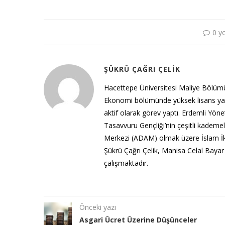
0 y
ŞÜKRÜ ÇAĞRI ÇELIK
Hacettepe Üniversitesi Maliye Bölümü
Ekonomi bölümünde yüksek lisans yapmak
aktif olarak görev yaptı. Erdemli Yön
Tasavvuru Gençliği’nin çeşitli kademe
Merkezi (ADAM) olmak üzere İslam İktis
Şükrü Çağrı Çelik, Manisa Celal Bayar
çalışmaktadır.
Önceki yazı
Asgari Ücret Üzerine Düşünceler