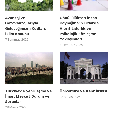
Avantaj ve
Gönüllülükten İnsan
Dezavantajlarıyla
Kaynağına: STK’larda
Geleceğimizin Kodları:
Hibrit Liderlik ve
İklim Kanunu
Psikolojik Sözleşme
Yaklaşımları
7 Temmuz 2025
3 Temmuz 2025
Türkiye’de Şehirleşme ve
Üniversite ve Kent İlişkisi
İmar: Mevcut Durum ve
22 Mayıs 2025
Sorunlar
28 Mayıs 2025