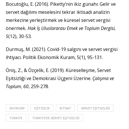
Bocutoğlu, E. (2016). Piketty’nin ikiz günahı: Gelir ve
servet dağılımı meselesini tekrar iktisadi analizin
merkezine yerleştirmek ve küresel servet vergisi
önermek
. Hak İş Uluslararası Emek ve Toplum Dergisi,
5
(12), 30-53.
Durmuş, M. (2021). Covid-19 salgını ve servet vergisi
ihtiyacı. Politik Ekonomik Kuram, 5(1), 95-131.
Öniş, Z., & Özçelik, E. (2019). Küreselleşme, Servet
Eşitsizliği ve Demokrasi Üçgeni Üzerine.
Çalışma ve
Toplum
,
60
, 259-278.
EKONOMI
EŞITSIZLIK
IKTISAT
SERVET EŞITSIZLIĞI
TÜRKIYE
TÜRKIYE'DE SERVET EŞITSIZLIĞI