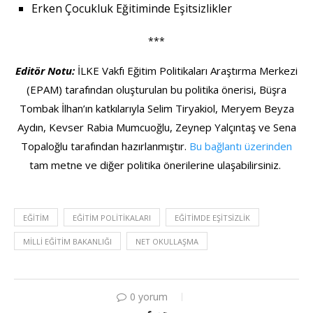
Erken Çocukluk Eğitiminde Eşitsizlikler
***
Editör Notu:
İLKE Vakfı Eğitim Politikaları Araştırma Merkezi
(EPAM) tarafından oluşturulan bu politika önerisi, Büşra
Tombak İlhan’ın katkılarıyla Selim Tiryakiol, Meryem Beyza
Aydın, Kevser Rabia Mumcuoğlu, Zeynep Yalçıntaş ve Sena
Topaloğlu tarafından hazırlanmıştır.
Bu bağlantı üzerinden
tam metne ve diğer politika önerilerine ulaşabilirsiniz.
EĞITIM
EĞITIM POLITIKALARI
EĞITIMDE EŞITSIZLIK
MILLI EĞITIM BAKANLIĞI
NET OKULLAŞMA
0 yorum