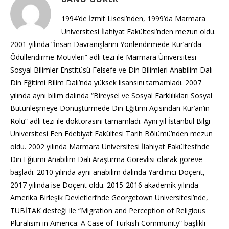
1994’de İzmit Lisesi’nden, 1999’da Marmara
Üniversitesi İlahiyat Fakültesi’nden mezun oldu.
2001 yılında “İnsan Davranışlarını Yönlendirmede Kur’an’da
Ödüllendirme Motivleri” adlı tezi ile Marmara Üniversitesi
Sosyal Bilimler Enstitüsü Felsefe ve Din Bilimleri Anabilim Dalı
Din Eğitimi Bilim Dalı’nda yüksek lisansını tamamladı. 2007
yılında aynı bilim dalında “Bireysel ve Sosyal Farklılıkları Sosyal
Bütünleşmeye Dönüştürmede Din Eğitimi Açısından Kur’an’ın
Rolü” adlı tezi ile doktorasını tamamladı. Aynı yıl İstanbul Bilgi
Üniversitesi Fen Edebiyat Fakültesi Tarih Bölümü’nden mezun
oldu. 2002 yılında Marmara Üniversitesi İlahiyat Fakültesi’nde
Din Eğitimi Anabilim Dalı Araştırma Görevlisi olarak göreve
başladı. 2010 yılında aynı anabilim dalında Yardımcı Doçent,
2017 yılında ise Doçent oldu. 2015-2016 akademik yılında
Amerika Birleşik Devletleri’nde Georgetown Üniversitesi’nde,
TÜBİTAK desteği ile “Migration and Perception of Religious
Pluralism in America: A Case of Turkish Community” başlıklı