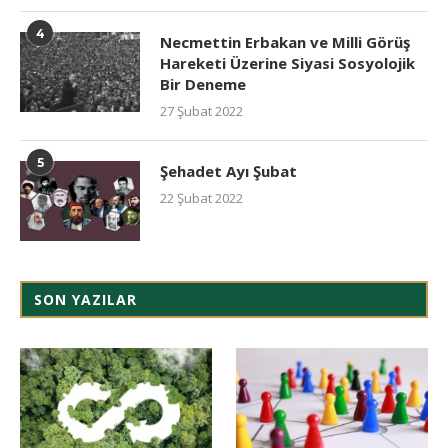
4
Necmettin Erbakan ve Milli Görüş
Hareketi Üzerine Siyasi Sosyolojik
Bir Deneme
27 Şubat 2022
5
Şehadet Ayı Şubat
22 Şubat 2022
SON YAZILAR