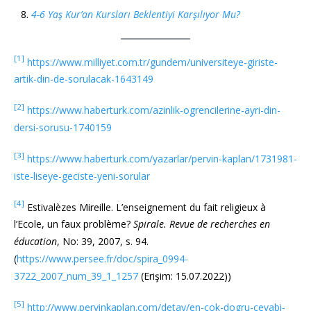
4-6 Yaş Kur’an Kursları Beklentiyi Karşılıyor Mu?
[1]
https://www.milliyet.com.tr/gundem/universiteye-giriste-
artik-din-de-sorulacak-1643149
[2]
https://www.haberturk.com/azinlik-ogrencilerine-ayri-din-
dersi-sorusu-1740159
[3]
https://www.haberturk.com/yazarlar/pervin-kaplan/1731981-
iste-liseye-geciste-yeni-sorular
[4]
Estivalèzes Mireille. L’enseignement du fait religieux à
l’Ecole, un faux problème?
Spirale. Revue de recherches en
éducation
, No: 39, 2007, s. 94.
(
https://www.persee.fr/doc/spira_0994-
3722_2007_num_39_1_1257
(Erişim: 15.07.2022))
[5]
http://www.pervinkaplan.com/detay/en-cok-dogru-cevabi-