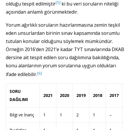
[5]
olduğu tespit edilmiştir
ki bu veri soruların niteliği
açısından anlamlı görünmektedir.
Yorum ağırlıklı soruların hazırlanmasına zemin teşkil
eden unsurlardan birinin sınav kapsamında sorumlu
tutulan konular olduğunu söylemek mümkündür.
Örneğin 2016’den 2021’e kadar TYT sınavlarında DKAB
dersine ait tespit edilen soru dağılımına bakıldığında,
konu alanlarının yorum sorularına uygun oldukları
[6]
ifade edilebilir.
SORU
2021
2020
2019
2018
2017
2
DAĞILIMI
Bilgi ve İnanç
1
1
2
1
–
2