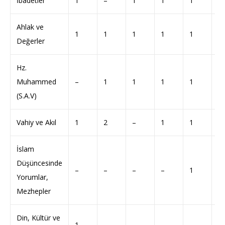
İbadetler
1
–
1
1
1
1
Ahlak ve
1
1
1
1
1
–
Değerler
Hz.
Muhammed
–
1
1
1
1
1
(S.A.V)
Vahiy ve Akıl
1
2
–
1
1
–
İslam
Düşüncesinde
–
–
–
–
1
–
Yorumlar,
Mezhepler
Din, Kültür ve
1
–
–
–
–
1