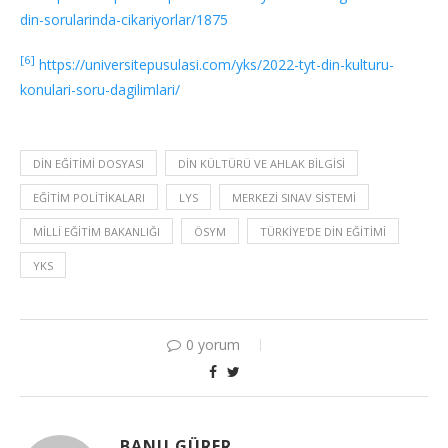
din-sorularinda-cikariyorlar/1875
[6]
https://universitepusulasi.com/yks/2022-tyt-din-kulturu-
konulari-soru-dagilimlari/
DIN EĞITIMI DOSYASI
DIN KÜLTÜRÜ VE AHLAK BILGISI
EĞITIM POLITIKALARI
LYS
MERKEZI SINAV SISTEMI
MILLI EĞITIM BAKANLIĞI
ÖSYM
TÜRKIYE'DE DIN EĞITIMI
YKS
0 yorum
BANU GÜRER