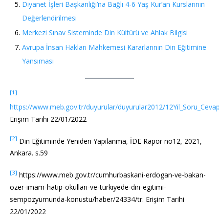
Diyanet İşleri Başkanlığı’na Bağlı 4-6 Yaş Kur’an Kurslarının
Değerlendirilmesi
Merkezi Sınav Sisteminde Din Kültürü ve Ahlak Bilgisi
Avrupa İnsan Hakları Mahkemesi Kararlarının Din Eğitimine
Yansıması
[1]
https://www.meb.gov.tr/duyurular/duyurular2012/12Yil_Soru_Cevap
Erişim Tarihi 22/01/2022
[2]
Din Eğitiminde Yeniden Yapılanma, İDE Rapor no12, 2021,
Ankara. s.59
[3]
https://www.meb.gov.tr/cumhurbaskani-erdogan-ve-bakan-
ozer-imam-hatip-okullari-ve-turkiyede-din-egitimi-
sempozyumunda-konustu/haber/24334/tr. Erişim Tarihi
22/01/2022