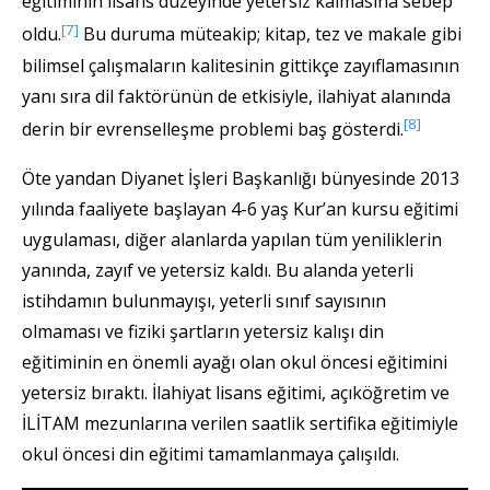
eğitiminin lisans düzeyinde yetersiz kalmasına sebep
[7]
oldu.
Bu duruma müteakip; kitap, tez ve makale gibi
bilimsel çalışmaların kalitesinin gittikçe zayıflamasının
yanı sıra dil faktörünün de etkisiyle, ilahiyat alanında
[8]
derin bir evrenselleşme problemi baş gösterdi.
Öte yandan Diyanet İşleri Başkanlığı bünyesinde 2013
yılında faaliyete başlayan 4-6 yaş Kur’an kursu eğitimi
uygulaması, diğer alanlarda yapılan tüm yeniliklerin
yanında, zayıf ve yetersiz kaldı. Bu alanda yeterli
istihdamın bulunmayışı, yeterli sınıf sayısının
olmaması ve fiziki şartların yetersiz kalışı din
eğitiminin en önemli ayağı olan okul öncesi eğitimini
yetersiz bıraktı. İlahiyat lisans eğitimi, açıköğretim ve
İLİTAM mezunlarına verilen saatlik sertifika eğitimiyle
okul öncesi din eğitimi tamamlanmaya çalışıldı.