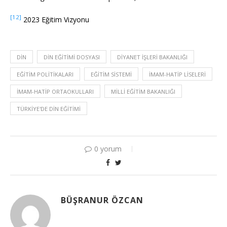
[12]
2023 Eğitim Vizyonu
DIN
DIN EĞITIMI DOSYASI
DIYANET İŞLERI BAKANLIĞI
EĞITIM POLITIKALARI
EĞITIM SISTEMI
İMAM-HATIP LISELERI
İMAM-HATIP ORTAOKULLARI
MILLI EĞITIM BAKANLIĞI
TÜRKIYE'DE DIN EĞITIMI
0 yorum
BÜŞRANUR ÖZCAN