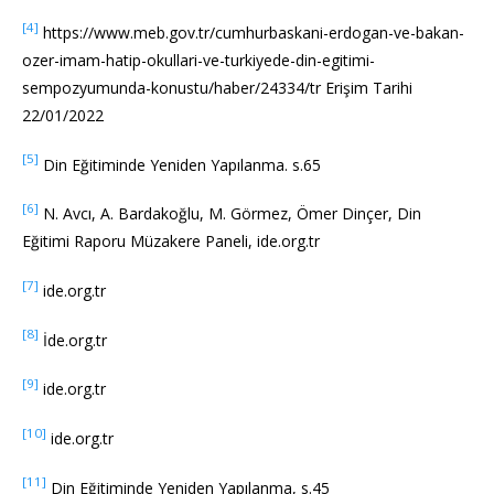
[4]
https://www.meb.gov.tr/cumhurbaskani-erdogan-ve-bakan-
ozer-imam-hatip-okullari-ve-turkiyede-din-egitimi-
sempozyumunda-konustu/haber/24334/tr Erişim Tarihi
22/01/2022
[5]
Din Eğitiminde Yeniden Yapılanma. s.65
[6]
N. Avcı, A. Bardakoğlu, M. Görmez, Ömer Dinçer, Din
Eğitimi Raporu Müzakere Paneli, ide.org.tr
[7]
ide.org.tr
[8]
İde.org.tr
[9]
ide.org.tr
[10]
ide.org.tr
[11]
Din Eğitiminde Yeniden Yapılanma, s.45