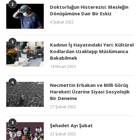
2
Doktorluğun Histerezisi: Mesleğin
Dönüşümüne Dair Bir Eskiz
4 Şubat 2022
3
Kadının İş Hayatındaki Yeri: Kültürel
Kodlardan Uzaklaşıp Müslümanca
Bakabilmek
14 Nisan 2023
4
Necmettin Erbakan ve Milli Görüş
Hareketi Üzerine Siyasi Sosyolojik
Bir Deneme
27 Şubat 2022
5
Şehadet Ayı Şubat
22 Şubat 2022