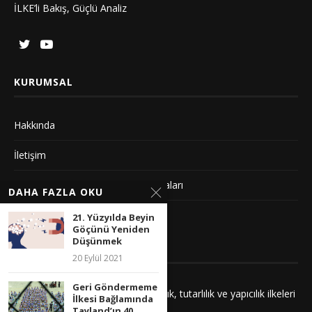
İLKE’li Bakış, Güçlü Analiz
KURUMSAL
Hakkında
İletişim
Gizlilik Sözleşmesi ve Yayın Politikaları
DAHA FAZLA OKU
Künye
21. Yüzyılda Beyin
Göçünü Yeniden
Düşünmek
YAYIN İLKELERIMIZ
20 Eylül 2021
Geri Göndermeme
Yayınlarımız adalet, saygı, kuşatıcılık, tutarlılık ve yapıcılık ilkeleri
İlkesi Bağlamında
çerçevesinde hazırlanır.
Tayland’ın 40