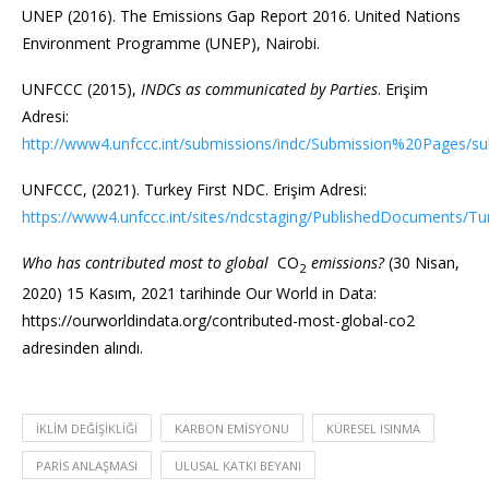
UNEP (2016). The Emissions Gap Report 2016. United Nations
Environment Programme (UNEP), Nairobi.
UNFCCC (2015),
INDCs as communicated by Parties
. Erişim
Adresi:
http://www4.unfccc.int/submissions/indc/Submission%20Pages/su
UNFCCC, (2021). Turkey First NDC. Erişim Adresi:
https://www4.unfccc.int/sites/ndcstaging/PublishedDocuments/T
Who has contributed most to global
CO
emissions?
(30 Nisan,
2
2020) 15 Kasım, 2021 tarihinde Our World in Data:
https://ourworldindata.org/contributed-most-global-co2
adresinden alındı.
İKLIM DEĞIŞIKLIĞI
KARBON EMISYONU
KÜRESEL ISINMA
PARIS ANLAŞMASI
ULUSAL KATKI BEYANI