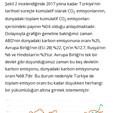
Şekil 2 incelendiğinde 2017 yılına kadar Türkiye’nin
tarihsel süreçte kümülatif olarak CO
emisyonlarının,
2
dünyadaki toplam kümülatif CO
emisyonları
2
içerisindeki payının %0.6 olduğu anlaşılmaktadır
.
Dolayısıyla grafiğin geneline baktığımız zaman
ABD’nin dünyadaki karbon emisyonuna oranı %25,
Avrupa Birliği’nin (EU-28) %22, Çin’in %12.7, Rusya’nın
%6 ve Hindistan’ın %3’tür. Avrupa Birliği’ni tek bir
devlet gibi düşündüğümüz zaman bu beş devletin
karbon emisyonu, dünyadaki karbon emisyonuna
oranı %68.7’dir. Bu durum nedeniyle Türkiye de
toplam emisyon oranı bu kadar düşükken herhangi
bir yükümlülüğün altına girmek istememiştir.