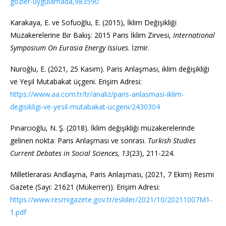
gozler-uygulamada,983590
Karakaya, E. ve Sofuoğlu, E. (2015), İklim Değişikliği
Müzakerelerine Bir Bakış: 2015 Paris İklim Zirvesi,
International
Symposium On Eurasia Energy Issiues
. İzmir.
Nuroğlu, E. (2021, 25 Kasım). Paris Anlaşması, iklim değişikliği
ve Yeşil Mutabakat üçgeni. Erişim Adresi:
https://www.aa.com.tr/tr/analiz/paris-anlasmasi-iklim-
degisikligi-ve-yesil-mutabakat-ucgeni/2430304
Pınarcıoğlu, N. Ş. (2018). İklim değişikliği müzakerelerinde
gelinen nokta: Paris Anlaşması ve sonrası.
Turkish Studies
Current Debates in Social Sciences, 13
(23), 211-224.
Milletlerarası Andlaşma, Paris Anlaşması, (2021, 7 Ekim) Resmi
Gazete (Sayı: 21621 (Mükerrer)). Erişim Adresi:
https://www.resmigazete.gov.tr/eskiler/2021/10/20211007M1-
1.pdf