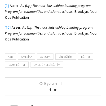
[9]
Aaser, A., (t.y
.) The noor kids akhlaq building program:
Program for communities and Islamic schools
. Brooklyn: Noor
Kids Publication.
[10]
Aaser, A., (t.y
.) The noor kids akhlaq building program:
Program for communities and Islamic schools
. Brooklyn: Noor
Kids Publication.
ABD
AMERIKA
AVRUPA
DIN EĞITIMI
EĞITIM
İSLAM EĞITIMI
OKUL ÖNCESI EĞITIM
0 yorum