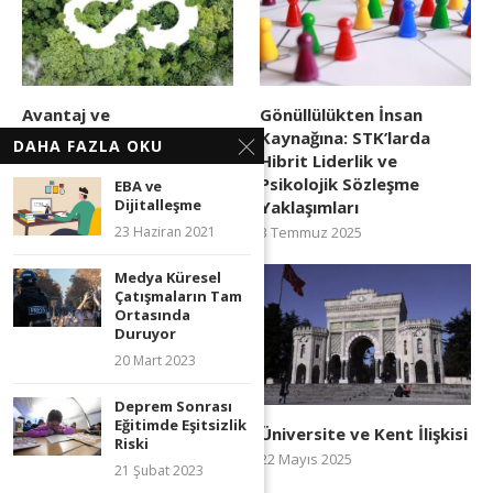
Avantaj ve
Gönüllülükten İnsan
Dezavantajlarıyla
Kaynağına: STK’larda
DAHA FAZLA OKU
Geleceğimizin Kodları:
Hibrit Liderlik ve
İklim Kanunu
Psikolojik Sözleşme
EBA ve
Dijitalleşme
Yaklaşımları
7 Temmuz 2025
23 Haziran 2021
3 Temmuz 2025
Medya Küresel
Çatışmaların Tam
Ortasında
Duruyor
20 Mart 2023
Deprem Sonrası
Eğitimde Eşitsizlik
Türkiye’de Şehirleşme ve
Üniversite ve Kent İlişkisi
Riski
İmar: Mevcut Durum ve
22 Mayıs 2025
21 Şubat 2023
Sorunlar