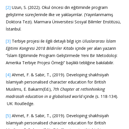
[2]
Uzun, S. (2022). Okul öncesi din eğitiminde program
geliştirme süreçlerinde ilke ve yaklaşımlar. (Yayınlanmamış
Doktora Tezi). Marmara Üniversitesi Sosyal Bilimler Enstitüsü,
İstanbul.
[3]
Terbiye projesi ile ilgili detaylı bilgi için
Uluslararası İslam
Eğitimi Kongresi 2018 Bildiriler Kitabı
içinde yer alan yazarın
“İslam Eğitiminde Program Geliştirmede Yeni Bir Metodoloji:
Amerika Terbiye Projesi Örneği” başlıklı tebliğine bakılabilir.
[4]
Ahmet, F. & Sabir, T., (2019). Developing shakhsiyah
Islamiyah personalised character education for British
Muslims, E. Bakarm(Ed.),
7th Chapter at rethinhinking
madrasah education in a globalised world
içinde (s. 118-134).
UK: Routledge.
[5]
Ahmet, F. & Sabir, T., (2019). Developing shakhsiyah
Islamiyah personalised character education for British