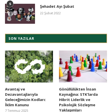
5
Şehadet Ayı Şubat
22 Şubat 2022
SON YAZILAR
Avantaj ve
Gönüllülükten İnsan
Dezavantajlarıyla
Kaynağına: STK’larda
Geleceğimizin Kodları:
Hibrit Liderlik ve
İklim Kanunu
Psikolojik Sözleşme
Yaklaşımları
7 Temmuz 2025